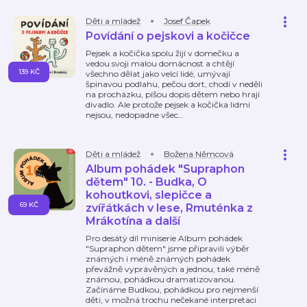
Děti a mládež
Josef Čapek
Povídání o pejskovi a kočičce
Pejsek a kočička spolu žijí v domečku a
vedou svoji malou domácnost a chtějí
139 KČ
všechno dělat jako velcí lidé, umývají
špinavou podlahu, pečou dort, chodí v neděli
na procházku, píšou dopis dětem nebo hrají
divadlo. Ale protože pejsek a kočička lidmi
nejsou, nedopadne všec
…
Děti a mládež
Božena Němcová
Album pohádek "Supraphon
dětem" 10. - Budka, O
kohoutkovi, slepičce a
69 KČ
zvířátkách v lese, Rmuténka z
Mrákotína a další
Pro desátý díl miniserie Album pohádek
"Supraphon dětem" jsme připravili výběr
známých i méně známých pohádek
převážně vyprávěných a jednou, také méně
známou, pohádkou dramatizovanou.
Začínáme Budkou, pohádkou pro nejmenší
děti, v možná trochu nečekané interpretaci