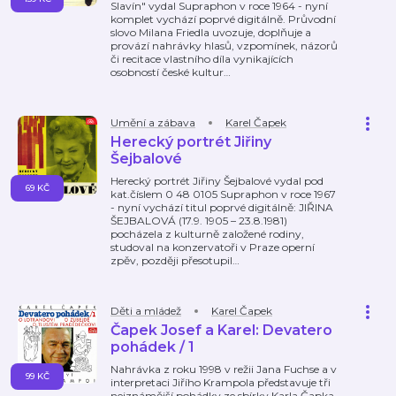
Slavín" vydal Supraphon v roce 1964 - nyní
komplet vychází poprvé digitálně. Průvodní
slovo Milana Friedla uvozuje, doplňuje a
provází nahrávky hlasů, vzpomínek, názorů
či recitace vlastního díla vynikajících
osobností české kultur
…
Umění a zábava
Karel Čapek
Herecký portrét Jiřiny
Šejbalové
Herecký portrét Jiřiny Šejbalové vydal pod
69 KČ
kat.číslem 0 48 0105 Supraphon v roce 1967
- nyní vychází titul poprvé digitálně: JIŘINA
ŠEJBALOVÁ (17.9. 1905 – 23.8.1981)
pocházela z kulturně založené rodiny,
studoval na konzervatoři v Praze operní
zpěv, později přesotupil
…
Děti a mládež
Karel Čapek
Čapek Josef a Karel: Devatero
pohádek / 1
Nahrávka z roku 1998 v režii Jana Fuchse a v
99 KČ
interpretaci Jiřího Krampola představuje tři
nejznámější pohádky ze sbírky Karla Čapka