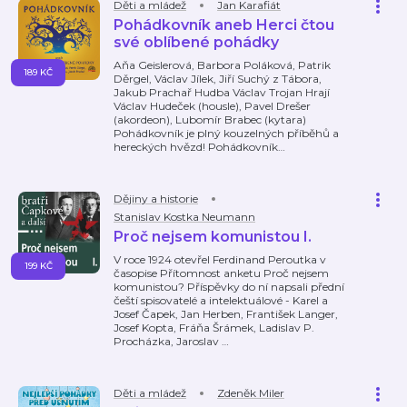
Děti a mládež
Jan Karafiát
Pohádkovník aneb Herci čtou
své oblíbené pohádky
Aňa Geislerová, Barbora Poláková, Patrik
189 KČ
Děrgel, Václav Jílek, Jiří Suchý z Tábora,
Jakub Prachař Hudba Václav Trojan Hrají
Václav Hudeček (housle), Pavel Drešer
(akordeon), Lubomír Brabec (kytara)
Pohádkovník je plný kouzelných příběhů a
hereckých hvězd! Pohádkovník
…
Dějiny a historie
Stanislav Kostka Neumann
Proč nejsem komunistou I.
V roce 1924 otevřel Ferdinand Peroutka v
199 KČ
časopise Přítomnost anketu Proč nejsem
komunistou? Příspěvky do ní napsali přední
čeští spisovatelé a intelektuálové - Karel a
Josef Čapek, Jan Herben, František Langer,
Josef Kopta, Fráňa Šrámek, Ladislav P.
Procházka, Jaroslav
…
Děti a mládež
Zdeněk Miler