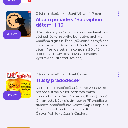
69 KČ
Děti a mládež
Josef Věromír Pleva
Album pohádek "Supraphon
dětem" 1-10
Před pěti lety začal Supraphon vydávat pro
649 KČ
děti pohádky ze svého bohatého archivu.
Úspěšná digitální řada (původně zamýšlená
jako miniserie) Album pohádek "Supraphon
dětem" se rozrostla nakonec na 20 dílů.
Jednotlivé tituly obsahovaly pohádky
vyprávěné i dramatizované,
…
Děti a mládež
Josef Čapek
Tlustý pradědeček
Na tlustého pradědečka čeká ve venkovské
hospodě strašlivá loupežnická parta:
159 KČ
Lotrando, Hrdlořez, Chmaták, Krvavý Jíra či
Chramostejl. Jak si s tím poradí?Pohádka o
tlustém pradědečkovi Josefa Čapka doplnila
Devatero pohádek jeho bratra Karla
Čapka.Pohádku Josefa Čapka
…