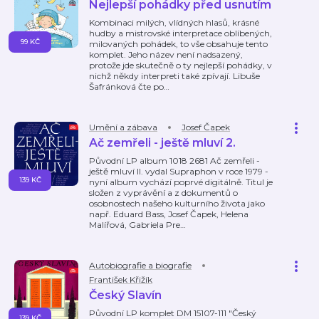
Nejlepší pohádky před usnutím
Kombinaci milých, vlídných hlasů, krásné
hudby a mistrovské interpretace oblíbených,
99 KČ
milovaných pohádek, to vše obsahuje tento
komplet. Jeho název není nadsazený,
protože jde skutečně o ty nejlepší pohádky, v
nichž někdy interpreti také zpívají. Libuše
Šafránková čte po
…
Umění a zábava
Josef Čapek
Ač zemřeli - ještě mluví 2.
Původní LP album 1018 2681 Ač zemřeli -
ještě mluví II. vydal Supraphon v roce 1979 -
139 KČ
nyní album vychází poprvé digitálně. Titul je
složen z vyprávění a z dokumentů o
osobnostech našeho kulturního života jako
např. Eduard Bass, Josef Čapek, Helena
Malířová, Gabriela Pre
…
Autobiografie a biografie
František Křižík
Český Slavín
Původní LP komplet DM 15107-111 "Český
139 KČ