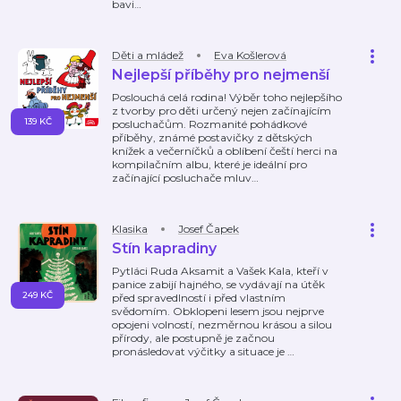
bavi
…
Děti a mládež
Eva Košlerová
Nejlepší příběhy pro nejmenší
Poslouchá celá rodina! Výběr toho nejlepšího
z tvorby pro děti určený nejen začínajícím
139 KČ
posluchačům. Rozmanité pohádkové
příběhy, známé postavičky z dětských
knížek a večerníčků a oblíbení čeští herci na
kompilačním albu, které je ideální pro
začínající posluchače mluv
…
Klasika
Josef Čapek
Stín kapradiny
Pytláci Ruda Aksamit a Vašek Kala, kteří v
panice zabijí hajného, se vydávají na útěk
249 KČ
před spravedlností i před vlastním
svědomím. Obklopeni lesem jsou nejprve
opojeni volností, nezměrnou krásou a silou
přírody, ale postupně je začnou
pronásledovat výčitky a situace je
…