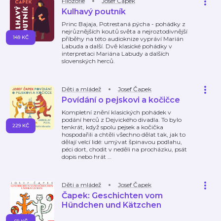
Filozofie
Josef Čapek
Kulhavý poutník
Princ Bajaja, Potrestaná pýcha - pohádky z
nejrůznějších koutů světa a nejroztodivnější
149 KČ
příběhy na této audioknize vypráví Marián
Labuda a další. Dvě klasické pohádky v
interpretaci Mariána Labudy a dalších
slovenských herců.
Děti a mládež
Josef Čapek
Povídání o pejskovi a kočičce
Kompletní znění klasických pohádek v
podání herců z Dejvického divadla. To bylo
229 KČ
tenkrát, když spolu pejsek a kočička
hospodařili a chtěli všechno dělat tak, jak to
dělají velcí lidé: umývat špinavou podlahu,
péci dort, chodit v neděli na procházku, psát
dopis nebo hrát
…
Děti a mládež
Josef Čapek
Čapek: Geschichten vom
Hündchen und Kätzchen