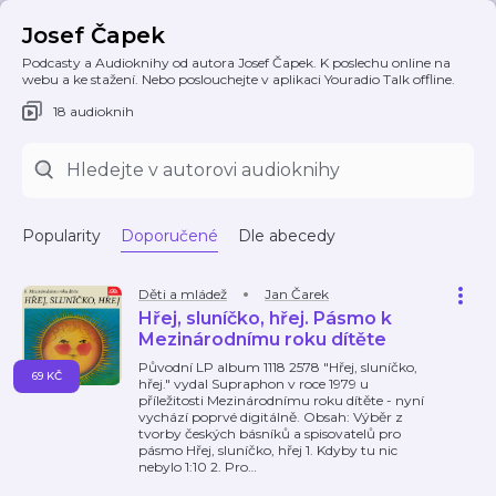
Josef Čapek
Podcasty a Audioknihy od autora Josef Čapek. K poslechu online na
webu a ke stažení. Nebo poslouchejte v aplikaci Youradio Talk offline.
18 audioknih
Popularity
Doporučené
Dle abecedy
Děti a mládež
Jan Čarek
Hřej, sluníčko, hřej. Pásmo k
Mezinárodnímu roku dítěte
Původní LP album 1118 2578 "Hřej, sluníčko,
69 KČ
hřej." vydal Supraphon v roce 1979 u
příležitosti Mezinárodnímu roku dítěte - nyní
vychází poprvé digitálně. Obsah: Výběr z
tvorby českých básníků a spisovatelů pro
pásmo Hřej, sluníčko, hřej 1. Kdyby tu nic
nebylo 1:10 2. Pro
…