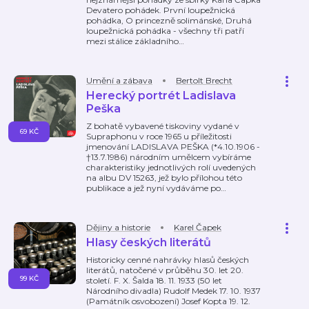
Devatero pohádek. První loupežnická
pohádka, O princezně solimánské, Druhá
loupežnická pohádka - všechny tři patří
mezi stálice základního
…
Umění a zábava
Bertolt Brecht
Herecký portrét Ladislava
Peška
Z bohatě vybavené tiskoviny vydané v
69 KČ
Supraphonu v roce 1965 u příležitosti
jmenování LADISLAVA PEŠKA (*4.10.1906 -
†13.7.1986) národním umělcem vybíráme
charakteristiky jednotlivých rolí uvedených
na albu DV 15263, jež bylo přílohou této
publikace a jež nyní vydáváme po
…
Dějiny a historie
Karel Čapek
Hlasy českých literátů
Historicky cenné nahrávky hlasů českých
literátů, natočené v průběhu 30. let 20.
99 KČ
století. F. X. Šalda 18. 11. 1933 (50 let
Národního divadla) Rudolf Medek 17. 10. 1937
(Památník osvobození) Josef Kopta 19. 12.