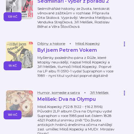
Sedmilháři - výběr z pořadu 2
Sedmilhářské historky ze života, tentokrát
věnované zážitkům v rozhlase. Připravila
109 KČ
Dita Skálová. Vyprávějí: Veronika Matějová,
Vendulka Strejčková, Jiří Melíšek, Rostislav
Běhal a Věra Šťovíčková.
Dějiny a historie
Miloš Kopecký
Byl jsem Petrem Vokem
Myšlenky posledního pána z Růže, které
letopisy neuvádějí, napsal Miloš Kopecký a
99 KČ
Jiří Melíšek, tlumočí Miloš Kopecký. Poprvé
na LP albu 11 0510-1 vydal Supraphon v roce
1989 - nyní titul vychází poprvé digitálně
Humor, komedie a satira
Jiří Melíšek
Melíšek: Dva na Olympu
Miloš Kopecký (*22.8.1922 - †16.2.1996)
Původní 2LP album Dva na Olympu vydal
189 KČ
Supraphon v roce 1985 pod kat.číslem 1828
4521 Podtitul snímku zněl "Do života
antických hrdinů dnešníma očima nahlížejí
zasl. umělec Miloš Kopecký a MUDr. Miroslav
Plzák"