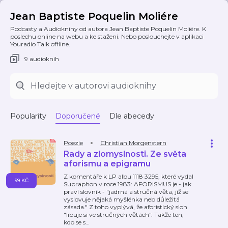
Jean Baptiste Poquelin Moliére
Podcasty a Audioknihy od autora Jean Baptiste Poquelin Moliére. K
poslechu online na webu a ke stažení. Nebo poslouchejte v aplikaci
Youradio Talk offline.
9 audioknih
Popularity
Doporučené
Dle abecedy
Poezie
Christian Morgenstern
Rady a zlomyslnosti. Ze světa
aforismu a epigramu
Z komentáře k LP albu 1118 3295, které vydal
99 KČ
Supraphon v roce 1983: AFORISMUS je - jak
praví slovník - "jadrná a stručná věta, jíž se
vyslovuje nějaká myšlénka neb důležitá
zásada." Z toho vyplývá, že aforistický sloh
"libuje si ve stručných větách". Takže ten,
kdo se s
…