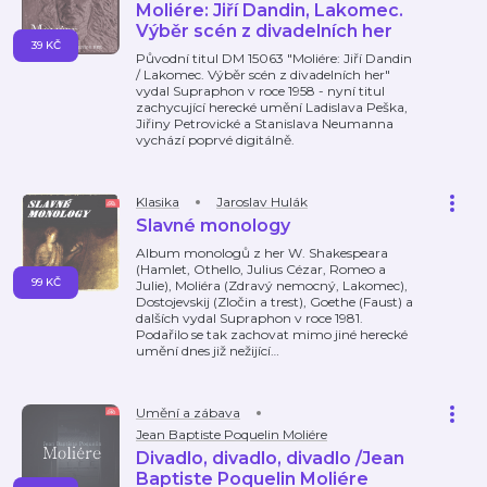
Moliére: Jiří Dandin, Lakomec.
Výběr scén z divadelních her
39 KČ
Původní titul DM 15063 "Moliére: Jiří Dandin
/ Lakomec. Výběr scén z divadelních her"
vydal Supraphon v roce 1958 - nyní titul
zachycující herecké umění Ladislava Peška,
Jiřiny Petrovické a Stanislava Neumanna
vychází poprvé digitálně.
Klasika
Jaroslav Hulák
Slavné monology
Album monologů z her W. Shakespeara
(Hamlet, Othello, Julius Cézar, Romeo a
99 KČ
Julie), Moliéra (Zdravý nemocný, Lakomec),
Dostojevskij (Zločin a trest), Goethe (Faust) a
dalších vydal Supraphon v roce 1981.
Podařilo se tak zachovat mimo jiné herecké
umění dnes již nežijící
…
Umění a zábava
Jean Baptiste Poquelin Moliére
Divadlo, divadlo, divadlo /Jean
Baptiste Poquelin Moliére