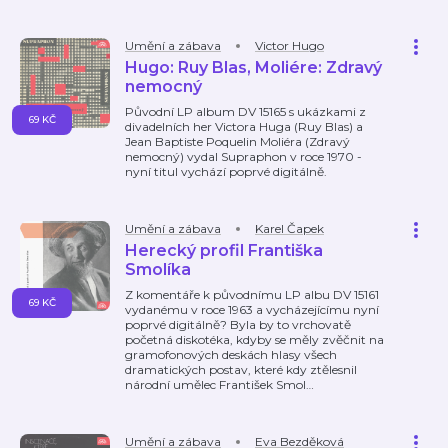
Umění a zábava
Victor Hugo
Hugo: Ruy Blas, Moliére: Zdravý
nemocný
Původní LP album DV 15165 s ukázkami z
69 KČ
divadelních her Victora Huga (Ruy Blas) a
Jean Baptiste Poquelin Moliéra (Zdravý
nemocný) vydal Supraphon v roce 1970 -
nyní titul vychází poprvé digitálně.
Umění a zábava
Karel Čapek
Herecký profil Františka
Smolíka
Z komentáře k původnímu LP albu DV 15161
69 KČ
vydanému v roce 1963 a vycházejícímu nyní
poprvé digitálně? Byla by to vrchovatě
početná diskotéka, kdyby se měly zvěčnit na
gramofonových deskách hlasy všech
dramatických postav, které kdy ztělesnil
národní umělec František Smol
…
Umění a zábava
Eva Bezděková