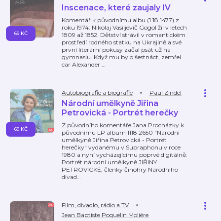
Inscenace, které zaujaly IV
Komentář k původnímu albu (1 18 1477) z
roku 1974: Nikolaj Vasiljevič Gogol žil v letech
69 KČ
1809 až 1852. Dětství strávil v romantickém
prostředí rodného statku na Ukrajině a své
první literární pokusy začal psát už na
gymnasiu. Když mu bylo šestnáct, zemřel
car Alexander
…
Autobiografie a biografie
Paul Zindel
Národní umělkyně Jiřina
Petrovická - Portrét herečky
Z původního komentáře Jana Procházky k
69 KČ
původnímu LP album 1118 2650 "Národní
umělkyně Jiřina Petrovická - Portrét
herečky" vydanému v Supraphonu v roce
1980 a nyní vycházejícímu poprvé digitálně:
Portrét národní umělkyně JIŘINY
PETROVICKÉ, členky činohry Národního
divad
…
Film, divadlo, rádio a TV
Jean Baptiste Poquelin Moliére