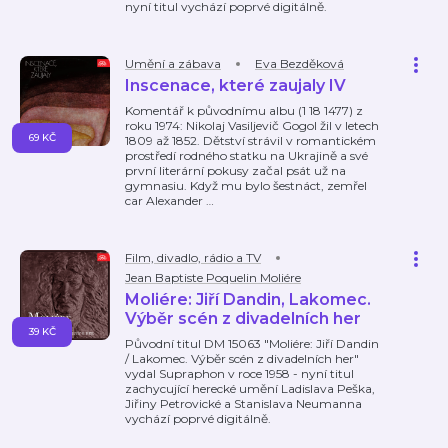
nyní titul vychází poprvé digitálně.
Umění a zábava
Eva Bezděková
Inscenace, které zaujaly IV
Komentář k původnímu albu (1 18 1477) z
roku 1974: Nikolaj Vasiljevič Gogol žil v letech
69 KČ
1809 až 1852. Dětství strávil v romantickém
prostředí rodného statku na Ukrajině a své
první literární pokusy začal psát už na
gymnasiu. Když mu bylo šestnáct, zemřel
car Alexander
…
Film, divadlo, rádio a TV
Jean Baptiste Poquelin Moliére
Moliére: Jiří Dandin, Lakomec.
Výběr scén z divadelních her
39 KČ
Původní titul DM 15063 "Moliére: Jiří Dandin
/ Lakomec. Výběr scén z divadelních her"
vydal Supraphon v roce 1958 - nyní titul
zachycující herecké umění Ladislava Peška,
Jiřiny Petrovické a Stanislava Neumanna
vychází poprvé digitálně.