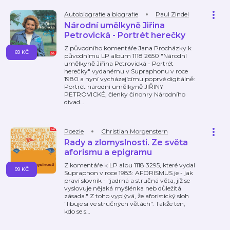
Autobiografie a biografie
Paul Zindel
Národní umělkyně Jiřina
Petrovická - Portrét herečky
Z původního komentáře Jana Procházky k
69 KČ
původnímu LP album 1118 2650 "Národní
umělkyně Jiřina Petrovická - Portrét
herečky" vydanému v Supraphonu v roce
1980 a nyní vycházejícímu poprvé digitálně:
Portrét národní umělkyně JIŘINY
PETROVICKÉ, členky činohry Národního
divad
…
Poezie
Christian Morgenstern
Rady a zlomyslnosti. Ze světa
aforismu a epigramu
Z komentáře k LP albu 1118 3295, které vydal
99 KČ
Supraphon v roce 1983: AFORISMUS je - jak
praví slovník - "jadrná a stručná věta, jíž se
vyslovuje nějaká myšlénka neb důležitá
zásada." Z toho vyplývá, že aforistický sloh
"libuje si ve stručných větách". Takže ten,
kdo se s
…