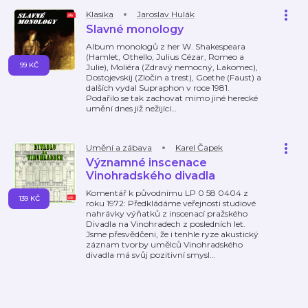
Klasika
Jaroslav Hulák
Slavné monology
Album monologů z her W. Shakespeara
(Hamlet, Othello, Julius Cézar, Romeo a
99 KČ
Julie), Moliéra (Zdravý nemocný, Lakomec),
Dostojevskij (Zločin a trest), Goethe (Faust) a
dalších vydal Supraphon v roce 1981.
Podařilo se tak zachovat mimo jiné herecké
umění dnes již nežijící
…
Umění a zábava
Karel Čapek
Významné inscenace
Vinohradského divadla
Komentář k původnímu LP 0 58 0404 z
139 KČ
roku 1972: Předkládáme veřejnosti studiové
nahrávky výňatků z inscenací pražského
Divadla na Vinohradech z posledních let.
Jsme přesvědčeni, že i tenhle ryze akustický
záznam tvorby umělců Vinohradského
divadla má svůj pozitivní smysl
…