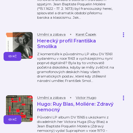
spjatým. Jean Baptiste Poquelin Moliére
(*15.1.1622 - 17. 2. 1673) byl francouzský herec,
spisovatel a dramatik období přelomu
baroka a klasicismu. Jak
…
Umění a zábava
Karel Čapek
Herecký profil Františka
Smolíka
Z komentáře k původnímu LP albu DV 15161
69 KČ
vydanému v roce 1963 a vycházejícímu nyní
poprvé digitálně? Byla by to vrchovatě
početná diskotéka, kdyby se měly zvěčnit na
gramofonových deskách hlasy všech
dramatických postav, které kdy ztělesnil
národní umělec František Smol
…
Umění a zábava
Victor Hugo
Hugo: Ruy Blas, Moliére: Zdravý
nemocný
Původní LP album DV 15165 s ukázkami z
69 KČ
divadelních her Victora Huga (Ruy Blas) a
Jean Baptiste Poquelin Moliéra (Zdravý
nemocný) vydal Supraphon v roce 1970 -