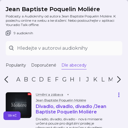
Jean Baptiste Poquelin Moliére
Podcasty a Audioknihy od autora Jean Baptiste Poquelin Moliére. K
poslechu online na webu a ke stažení. Nebo poslouchejte v aplikaci
Youradio Talk offline.
9 audioknih
Popularity
Doporučené
Dle abecedy
A
B
C
D
E
F
G
H
I
J
K
L
M
N
Umění a zábava
Jean Baptiste Poquelin Moliére
Divadlo, divadlo, divadlo /Jean
Baptiste Poquelin Moliére
139 KČ
Divadlo, divadlo, divadlo - nová miniserie
určená pouze pro digitální prodej je
věnovaná divadlu a autorům s divadlem