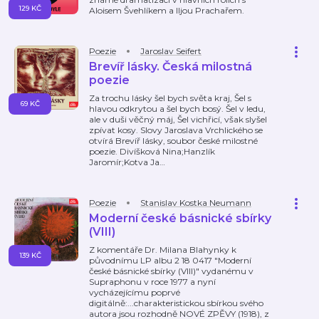
129 KČ
Aloisem Švehlíkem a Iljou Prachařem.
Poezie
Jaroslav Seifert
Brevíř lásky. Česká milostná
poezie
Za trochu lásky šel bych světa kraj, Šel s
69 KČ
hlavou odkrytou a šel bych bosý. Šel v ledu,
ale v duši věčný máj, Šel vichřicí, však slyšel
zpívat kosy. Slovy Jaroslava Vrchlického se
otvírá Brevíř lásky, soubor české milostné
poezie. Divíšková Nina;Hanzlík
Jaromír;Kotva Ja
…
Poezie
Stanislav Kostka Neumann
Moderní české básnické sbírky
(VIII)
Z komentáře Dr. Milana Blahynky k
139 KČ
původnímu LP albu 2 18 0417 "Moderní
české básnické sbírky (VIII)" vydanému v
Supraphonu v roce 1977 a nyní
vycházejícímu poprvé
digitálně:...charakteristickou sbírkou svého
autora jsou rozhodně NOVÉ ZPĚVY (1918), z