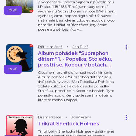
Z komentáře Donáta Šajnera k původnímu
LP albu 1 18 1656 "Proč jsem tady doma"
69 KČ
vydanému Supraphonem v roce 1974 a nyní
vycházejícímu poprvé digitálně: Už název
naší malé básnické antologie napovídá, o co
nám šlo. Udělat průřez třiceti lety české
poezie a z děl básníků v
…
Děti a mládež
Jan Pilař
Album pohádek "Supraphon
dětem" 1. - Popelka, Stolečku,
prostři se, Kocour v botách....
69 KČ
Obsahem prvního dílu naší nové miniserie
Album pohádek "Supraphon dětem" jsou
dvě pohádky ve verších Popelka a Pohádka
o zlaté kuličce, dále dvě klasické pohádky
Stolečku, prostři se! a Kocour v botách. Tyto
pohádky jsou určeny spíše starším dětěm,
které se mohou zaposl
…
Dramatizace
Josef Vrána
Třikrát Sherlock Holmes
Tři příběhy Sherlocka Holmese v další méně
známé dramatizaci v hlavních rolích s