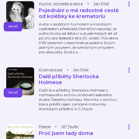
Humor, komedie a satira
Jan Pilař
Pojednání o mé radostné cestě
od kolébky ke krematoriu
Autor s osobitým humorem a ironickým
149 KČ
nadhledem předkládá čtenářům epizody ze
svého života od dětství a studentských let až
po zhruba šedesátá léta 20. století. Půvabná
tříšť osobních vzpomínek je podána živým
jadrným jazykem, se svérázným smyslem
pro absurdity života a
…
Dramatizace
Jan Pilař
Další příběhy Sherlocka
Holmese
Další dva příběhy Sherlocka Holmese z
149 KČ
rozhlasového archivu královehradeckého
studia Českého rozhlasu. Novinka z archivu,
která potěší nejen zanícené milovníky
ikonických příběhů A.C.Doyla.
Poezie
Jiří Taufer
Proč jsem tady doma