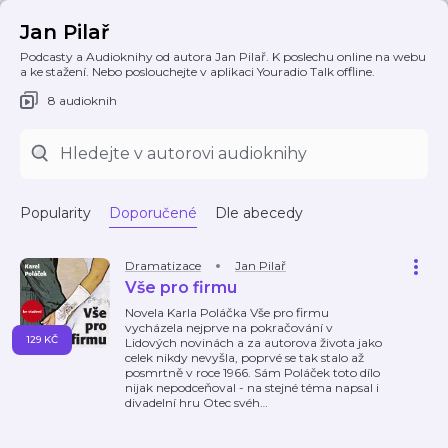
Jan Pilař
Podcasty a Audioknihy od autora Jan Pilař. K poslechu online na webu
a ke stažení. Nebo poslouchejte v aplikaci Youradio Talk offline.
8 audioknih
Popularity
Doporučené
Dle abecedy
Dramatizace
Jan Pilař
Vše pro firmu
Novela Karla Poláčka Vše pro firmu
vycházela nejprve na pokračování v
129 KČ
Lidových novinách a za autorova života jako
celek nikdy nevyšla, poprvé se tak stalo až
posmrtně v roce 1966. Sám Poláček toto dílo
nijak nepodceňoval - na stejné téma napsal i
divadelní hru Otec svéh
…