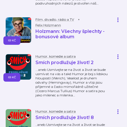
podivuhodných nálezů je stvořen náš
…
Film, divadlo, rádio a TV
Felix Holzmann
Holzmann: Všechny šplechty -
bonusové album
69 KČ
Humor, komedie a satira
Smích prodlužuje život! 2
...aneb Usmívejte se na život a život se bude
usmívat na vás a také Humor je boj s lidskou
69 KČ
hloupostí (Werich), Veselost je druhem
odvahy (Hemingway), Humor a vtip jsou
příjemné a často mimořádně užitečné
(Cicero Marcus Tullius) Humor a satira jsou
jako milenec a milenka
…
Humor, komedie a satira
Smích prodlužuje život! 8
..aneb Usmívejte se na život a život se bude