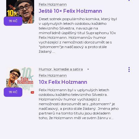
Felix Holzmann
Ještě 10× Felix Holzmann
Deset scének populárního komika, který byl
99 KČ
v uplynulých letech ozdobou každého
televizního Silvestra, navazuje na
mimořádně úspěšný titul Supraphonu 10x
Felix Holzmann. Holzmannův humor
vycházející z nemožnosti dorozumět se s
"pitomcem"je nadčasový a proto stále
žádaný.
…
Humor, komedie a satira
Felix Holzmann
10x Felix Holzmann
Felix Holzmann byl v uplynulých letech
99 KČ
ozdobou každého televizního Silvestra.
Holzmannův humor vycházející z
nemožnosti dorozumět se s „pitomcem“ je
nadčasový, a proto stále žádaný. Jména jeho
partnerů na tomto titulu jsou dokladem
toho, že Holzmann měl ve svém žánru v
…