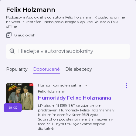
Felix Holzmann
Podcasty a Audioknihy od autora Felix Holzmann. K poslechu online
na webu a ke stažení. Nebo poslouchejte v aplikaci Youradio Talk
offline.
8 audioknih
Popularity
Doporučené
Dle abecedy
Humor, komedie a satira
Felix Holzmann
Humoriády Felixe Holzmanna
LP album 11 1359-1 811 se záznamem
69 KČ
představení Humoriády Felixe Holzmanna v
Kulturním domě v Kroměřiži vydal
Supraphon pod stejnojmenným názvem v
roce 1991 - nyní titul vydáváme poprvé
digitálně.