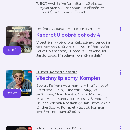
7. 1921) vychází ve formátu mp3 vše, co
ukrýval archiv Supraphonu, s přispěním
archivů České televize, Českéh
…
Umění a zábava
Felix Holzmann
Kabaret U dobré pohody 4
V pestrém výběru písniček, scének, parodií a
veselých výstupů z roku 1980 můžete slyšet
69 KČ
Felixe Holzmanna, Lubomíra Lipského, Ivu
Janžurovou, Miroslava Horníčka a další
Humor, komedie a satira
Všechny šplechty. Komplet
Spolu s Felixem Holzmannem hrají a hovoří
František Budín, Lubomír Lipský, Iva
399 KČ
janžurová, Milan Neděla, Viktor Maurer,
Milan Mach, Karel Gott, Miloslav Šimek, Jiří
Bruder, Zdeněk Podskalský, Jan Borovička a
Ondřej Suchý. Komplet výstupů komika,
jehož humor baví už půl s
…
Film, divadlo, rádio a TV