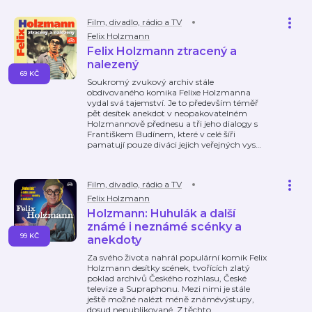
Film, divadlo, rádio a TV
Felix Holzmann
Felix Holzmann ztracený a
nalezený
69 KČ
Soukromý zvukový archiv stále
obdivovaného komika Felixe Holzmanna
vydal svá tajemství. Je to především téměř
pět desítek anekdot v neopakovatelném
Holzmannově přednesu a tři jeho dialogy s
Františkem Budínem, které v celé šíři
pamatují pouze diváci jejich veřejných vys
…
Film, divadlo, rádio a TV
Felix Holzmann
Holzmann: Huhulák a další
známé i neznámé scénky a
99 KČ
anekdoty
Za svého života nahrál populární komik Felix
Holzmann desítky scének, tvořících zlatý
poklad archivů Českého rozhlasu, České
televize a Supraphonu. Mezi nimi je stále
ještě možné nalézt méně známévýstupy,
dosud nepublikované. Z těchto