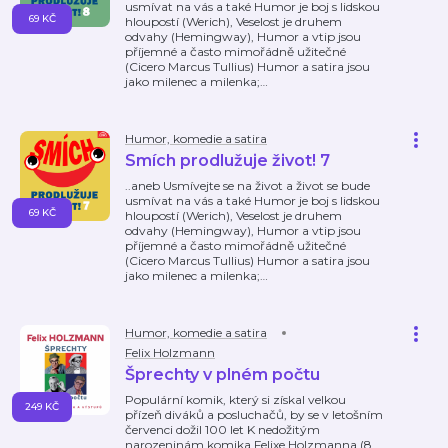
usmívat na vás a také Humor je boj s lidskou
69 KČ
hloupostí (Werich), Veselost je druhem
odvahy (Hemingway), Humor a vtip jsou
příjemné a často mimořádně užitečné
(Cicero Marcus Tullius) Humor a satira jsou
jako milenec a milenka;
…
Humor, komedie a satira
Smích prodlužuje život! 7
..aneb Usmívejte se na život a život se bude
usmívat na vás a také Humor je boj s lidskou
69 KČ
hloupostí (Werich), Veselost je druhem
odvahy (Hemingway), Humor a vtip jsou
příjemné a často mimořádně užitečné
(Cicero Marcus Tullius) Humor a satira jsou
jako milenec a milenka;
…
Humor, komedie a satira
Felix Holzmann
Šprechty v plném počtu
Populární komik, který si získal velkou
249 KČ
přízeň diváků a posluchačů, by se v letošním
červenci dožil 100 let K nedožitým
narozeninám komika Felixe Holzmanna (8.