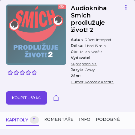
Audiokniha
Smích
prodlužuje
život! 2
Autor
:
Různí interpreti
Délka
:
1 hod 15 min
Čte
:
Milan Neděla
Vydavatel
:
Supraphon a.s.
Jazyk
:
Česky
Žánr
:
Humor, komedie a satira
KOUPIT – 69 KČ
KOMENTÁŘE
INFO
PODOBNÉ
KAPITOLY
11