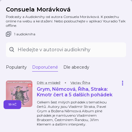
Consuela Morávková
Podcasty a Audioknihy od autora Consuela Morávková. K poslechu
online na webu a ke stažení. Nebo poslouchejte v aplikaci Youradio Talk
offline.
1 audiokniha
Popularity
Doporučené
Dle abecedy
Děti a mládež
Václav Říha
Grym, Němcová, Říha, Straka:
Kmotr čert a 5 dalších pohádek
Celkem šest milých pohádek s tematikou
99 KČ
čertů. Autory jsou Vladimír Straka, Pavel
Grym a Božena Němcová.Album plné
pohádek je namluveno Vladimírem
Brabcem, Čestmírem Řandou, Jiřím
Klemem a dalšími interprety.