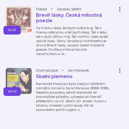
Poezie
Jaroslav Seifert
Brevíř lásky. Česká milostná
poezie
Za trochu lásky šel bych světa kraj, Šel s
69 KČ
hlavou odkrytou a šel bych bosý. Šel v ledu,
ale v duši věčný máj, Šel vichřicí, však slyšel
zpívat kosy. Slovy Jaroslava Vrchlického se
otvírá Brevíř lásky, soubor české milostné
poezie. Divíšková Nina;Hanzlík
Jaromír;Kotva Ja
…
Dramatizace
Jan Morávek
Skalní plemeno
Kamenité Posázaví bylo častým těžištěm
námětů románů Jana Morávka (1888-1958),
159 KČ
českého prozaika, jehož realistické až
kronikářské příběhy vyhledávali čtenáři
především ve 40. letech 20. století. Autor s
blízkou znalostí vylíčil osudy lidí ze
sázavského poříčí s jejich z
…