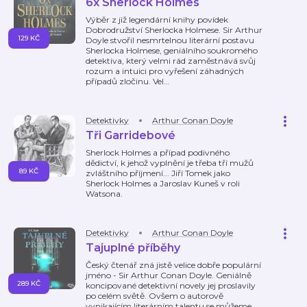
6x Sherlock Holmes
Výběr z již legendární knihy povídek
Dobrodružství Sherlocka Holmese. Sir Arthur
129 KČ
Doyle stvořil nesmrtelnou literární postavu
Sherlocka Holmese, geniálního soukromého
detektiva, který velmi rád zaměstnává svůj
rozum a intuici pro vyřešení záhadných
případů zločinu. Vel
…
Detektivky
Arthur Conan Doyle
Tři Garridebové
Sherlock Holmes a případ podivného
dědictví, k jehož vyplnění je třeba tří mužů
89 KČ
zvláštního příjmení... Jiří Tomek jako
Sherlock Holmes a Jaroslav Kuneš v roli
Watsona.
Detektivky
Arthur Conan Doyle
Tajuplné příběhy
Český čtenář zná jistě velice dobře populární
jméno - Sir Arthur Conan Doyle. Geniálně
289 KČ
koncipované detektivní novely jej proslavily
po celém světě. Ovšem o autorově
vynikajícím literárním talentu se můžeme