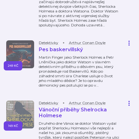
začínajú dobrodružstvá najslávnejšej
detektívnej dvojice všetkých čias, Sherlocka
Holmesa a doktora Watsona. Doktor Watson
si po návrate z aktívnej vojenskej služby
hľadá byt. Sherlock Holmes zase hľadá
spolubývajúceho. Dohoda uzavretá
…
Detektivky
Arthur Conan Doyle
Pes baskervillský
Martin Finger jako Sherlock Holmes a Petr
Lněnička jako doktor Watson v slavném
249 KČ
detektivním příběhu o děsivém psu, který
pronásleduje rod Baskervillů. Kdo po
záhadné smrti sira Charlese usiluje o život
jeho mladého dědice? Je to opravdu
démonický pes potulující se po v
…
Detektivky
Arthur Conan Doyle
Vánoční příběhy Shelrocka
Holmese
Druhého dne Vánoc se doktor Watson vydal
149 KČ
popřát Sherlocku Holmesovi vše nejlepší a
našel ho, jak zkoumá ošuntělý, plstěný
tvrďák, který nalezl poslíček Peterson na ulici