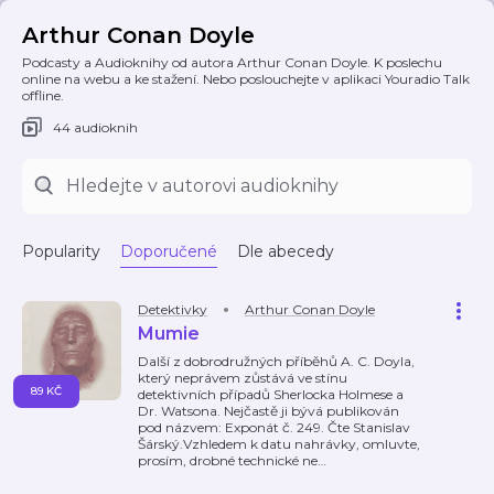
Arthur Conan Doyle
Podcasty a Audioknihy od autora Arthur Conan Doyle. K poslechu
online na webu a ke stažení. Nebo poslouchejte v aplikaci Youradio Talk
offline.
44 audioknih
Popularity
Doporučené
Dle abecedy
Detektivky
Arthur Conan Doyle
Mumie
Další z dobrodružných příběhů A. C. Doyla,
který neprávem zůstává ve stínu
89 KČ
detektivních případů Sherlocka Holmese a
Dr. Watsona. Nejčastě ji bývá publikován
pod názvem: Exponát č. 249. Čte Stanislav
Šárský.Vzhledem k datu nahrávky, omluvte,
prosím, drobné technické ne
…