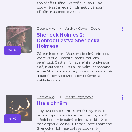
společně s tučnou vánoční husou. Tak
podivně začal jediný Holmesův vánoční
příběh. Nakonec se ze zdá
…
Detektivky
Arthur Conan Doyle
Sherlock Holmes 2:
Dobrodružstvá Sherlocka
Holmesa
362 KČ
Zápisník doktora Watsona je plný prípadov,
ktoré vzbudili väčší či menší záujem
verejnosti. Časť z nich zverejnila londýnska
tlač, niektoré sa ukázali priveľmi zamotané
aj pre Sherlockove analytické schopnosti, iné
dokončil len spolovice a ich riešenie sa
zakladá skôr n
…
Detektivky
Marie Logojdová
Hra s ohněm
Doylova povídka Hra s ohněm vypráví o
jednom spiritistickém experimentu, jehož
79 KČ
středobodem je bájný jednorožec, který se
náhle zjeví v jídelně...Literární otec známého
Sherlocka Holmese byl vystudovaným