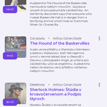
Audiokniha The Hound of the Baskervilles
namluvená rodilým mluvčím. Jazyková
149 KČ
úroveň A1 pro posluchače začátečníky. An
old family document says that everyone who
l ivesat Baskerville Hall is in danger from a
terrifying animal which lives on Dartmoor.
When Sir Charles Ba
…
Cizí jazyky
Arthur Conan Doyle
The Hound of the Baskervilles
Audio verze příběhu o Sherlocku Holmesovi
a doktoru Watsonovi, kteří řeší tajemná
79 KČ
úmrtí v temné oblasti blat a vřesovišť v
Devonu v jihozápadní Anglii, je určena pro
začátečníky učící se angličtinu. Audiokniha
nabízí zkrácenou verzi příběhu načtenou
rodilým mluvčím.
Detektivky
Arthur Conan Doyle
Sherlock Holmes: Štúdia v
krvavočervenom a Podpis
štyroch
361 KČ
Novelou Štúdia v krvavočervenom sa