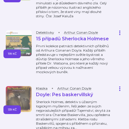
minulosti a je důsledkem dávného zla. Celý
příběh je názornou ilustrací anglického
přísloví o tom, že staré viny mají dlouhé
stíny. Čte: Josef Kaluža
Detektivky
Arthur Conan Doyle
15 případů Sherlocka Holmese
První kolekce patnácti detektivních příběhů
od Arthura Conanan Doyla. Každý příběh
199 KČ
představuje v nejlepším světle bystrost a
důvtip Sherlocka Holmese a jeho věrného
přítele Dr. Watsona, pro které je každý nový
případ velkou výzvou k nažhavení
mozkových buněk.
Klasika
Arthur Conan Doyle
Doyle: Pes baskervillský
Sherlock Holmes, detektiv s úžasným
logickým myšlením, řeší jeden ze svých
139 KČ
nejproslulejších případů! Tajemství, skrytá za
smrtí sira Charlese Baskervilla, jsou opředena
strašidelnými záhadami. Kletba rodu
Baskervillů, spojená s příběhem o přízraku,
vraždícím na mlhou za
…