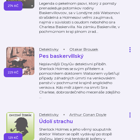
Legenda o pekelnom psovi, ktorý z pomsty
274 KČ
prenasleduje potomkov rodiny
Baskervillovcov, sa v Londýne zdá Watsonovi
strašidelná a Holmesovi veľmi zaujímavá,
najmä v súvislosti s osudom nebohého sira
Charlesa Baskervilla. Na zámku Baskerville, v
pochmúrnom kraji plnom zrad
…
Detektivky
Otakar Brousek
Pes baskervillský
Nejslavnější Doylův detektivní příběh.
Sherlock Holmes se svým přítelem a
229 KČ
pomocníkem doktorem Watsonem vyšetřují
případy záhadných úmrtí na venkovském
panství v pochmurné krajině anglického
venkova. Kdo měl zájem na smrti Sira
Charlese, dobrosrdečného mecenáše zdejšího
…
Detektivky
Arthur Conan Doyle
Údolí strachu
Sherlock Holmes a jeho věrný souputník
doktor Watson se opět vydávají po stopě
129 KČ
zločinu, který má tentokrát kořeny v