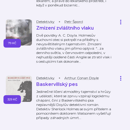
lékařem; a právě do lékařského prostředí, i
když v poněkud bizarníc
…
Detektivky
Petr Šporcl
Zmizení zvláštního vlaku
Dvě povídky A. C. Doyla. Holmesův
duchovní otec si potrpěl na příběhy s
79 KČ
nevysvětlitelným tajemstvím. Zmizení
zvláštního vlaku jím přímo oplývá: "...za
denního světla, v červnovém odpoledni, v
nejhustěji osídlené části Anglie se ztratil vlak i
s cestujícími tak dokonale
…
Detektivky
Arthur Conan Doyle
Baskervillský pes
Jedinečné líčení atmosféry tajemství a hrůzy
z událostí, které se zprvu vzpírají logickému
329 KČ
chápání, činí z Baskervillského psa
nejslavnější Doylův detektivní román.
Detektiv Sherlock Holmes se svým přítelem a
pomocníkem doktorem Watsonem vyšetřují
případy záhadných úmrt
…