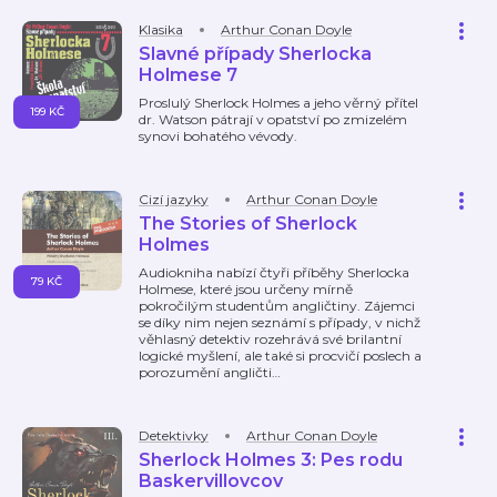
Klasika
Arthur Conan Doyle
Slavné případy Sherlocka
Holmese 7
Proslulý Sherlock Holmes a jeho věrný přítel
199 KČ
dr. Watson pátrají v opatství po zmizelém
synovi bohatého vévody.
Cizí jazyky
Arthur Conan Doyle
The Stories of Sherlock
Holmes
Audiokniha nabízí čtyři příběhy Sherlocka
79 KČ
Holmese, které jsou určeny mírně
pokročilým studentům angličtiny. Zájemci
se díky nim nejen seznámí s případy, v nichž
věhlasný detektiv rozehrává své brilantní
logické myšlení, ale také si procvičí poslech a
porozumění angličti
…
Detektivky
Arthur Conan Doyle
Sherlock Holmes 3: Pes rodu
Baskervillovcov