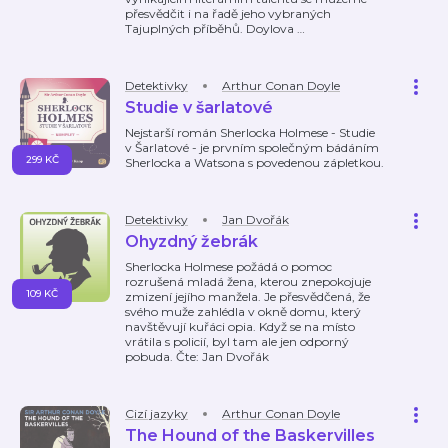
přesvědčit i na řadě jeho vybraných
Tajuplných příběhů. Doylova
…
Detektivky
Arthur Conan Doyle
Studie v šarlatové
Nejstarší román Sherlocka Holmese - Studie
v Šarlatové - je prvním společným bádáním
299 KČ
Sherlocka a Watsona s povedenou zápletkou.
Detektivky
Jan Dvořák
Ohyzdný žebrák
Sherlocka Holmese požádá o pomoc
rozrušená mladá žena, kterou znepokojuje
109 KČ
zmizení jejího manžela. Je přesvědčená, že
svého muže zahlédla v okně domu, který
navštěvují kuřáci opia. Když se na místo
vrátila s policií, byl tam ale jen odporný
pobuda. Čte: Jan Dvořák
Cizí jazyky
Arthur Conan Doyle
The Hound of the Baskervilles