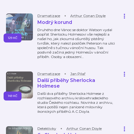
Dramatizace
Arthur Conan Doyle
Modrý korund
Druhého dne Vánoc se doktor Watson vydal
popřát Sherlocku Holmesovi vše nejlepší a
129 KČ
našel ho, jak zkoumá ošuntělý plstěný
tvrďák, který nalezl poslíček Peterson na ulici
společně s tučnou vánoční husou. Tak
podivně začíná jediný Holmesův vánoční
příběh. Osoby a obsazení
…
Dramatizace
Jan Pilař
Další příběhy Sherlocka
Holmese
Další dva příběhy Sherlocka Holmese z
149 KČ
rozhlasového archivu královehradeckého
studia Českého rozhlasu. Novinka z archivu,
která potěší nejen zanícené milovníky
ikonických příběhů A.C.Doyla.
Detektivky
Arthur Conan Doyle