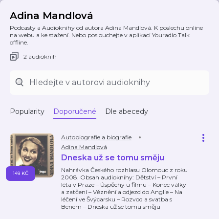
Adina Mandlová
Podcasty a Audioknihy od autora Adina Mandlová. K poslechu online
na webu a ke stažení. Nebo poslouchejte v aplikaci Youradio Talk
offline.
2 audioknih
Popularity
Doporučené
Dle abecedy
Autobiografie a biografie
Adina Mandlová
Dneska už se tomu směju
Nahrávka Českého rozhlasu Olomouc z roku
149 KČ
2008. Obsah audioknihy: Dětství – První
léta v Praze – Úspěchy u filmu – Konec války
a zatčení – Věznění a odjezd do Anglie – Na
léčení ve Švýcarsku – Rozvod a svatba s
Benem – Dneska už se tomu směju