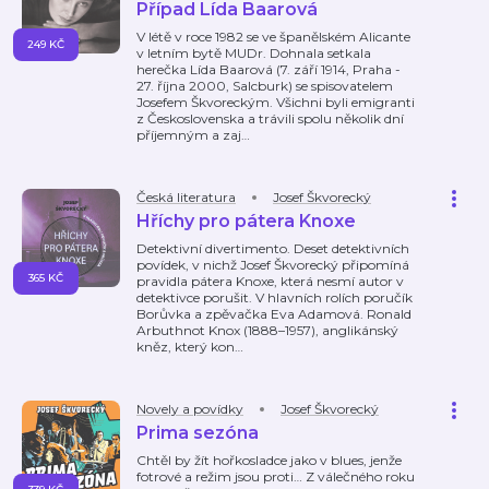
Případ Lída Baarová
V létě v roce 1982 se ve španělském Alicante
249 KČ
v letním bytě MUDr. Dohnala setkala
herečka Lída Baarová (7. září 1914, Praha -
27. října 2000, Salcburk) se spisovatelem
Josefem Škvoreckým. Všichni byli emigranti
z Československa a trávili spolu několik dní
příjemným a zaj
…
Česká literatura
Josef Škvorecký
Hříchy pro pátera Knoxe
Detektivní divertimento. Deset detektivních
povídek, v nichž Josef Škvorecký připomíná
365 KČ
pravidla pátera Knoxe, která nesmí autor v
detektivce porušit. V hlavních rolích poručík
Borůvka a zpěvačka Eva Adamová. Ronald
Arbuthnot Knox (1888–1957), anglikánský
kněz, který kon
…
Novely a povídky
Josef Škvorecký
Prima sezóna
Chtěl by žít hořkosladce jako v blues, jenže
fotrové a režim jsou proti… Z válečného roku