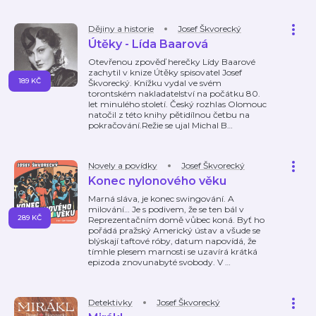
Dějiny a historie
Josef Škvorecký
Útěky - Lída Baarová
Otevřenou zpověď herečky Lídy Baarové
zachytil v knize Útěky spisovatel Josef
189 KČ
Škvorecký. Knížku vydal ve svém
torontském nakladatelství na počátku 80.
let minulého století. Český rozhlas Olomouc
natočil z této knihy pětidílnou četbu na
pokračování.Režie se ujal Michal B
…
Novely a povídky
Josef Škvorecký
Konec nylonového věku
Marná sláva, je konec swingování. A
milování… Je s podivem, že se ten bál v
289 KČ
Reprezentačním domě vůbec koná. Byť ho
pořádá pražský Americký ústav a všude se
blýskají taftové róby, datum napovídá, že
tímhle plesem marnosti se uzavírá krátká
epizoda znovunabyté svobody. V
…
Detektivky
Josef Škvorecký