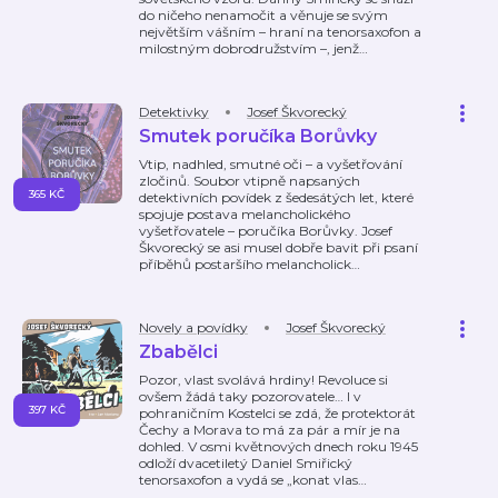
do ničeho nenamočit a věnuje se svým
největším vášním – hraní na tenorsaxofon a
milostným dobrodružstvím –, jenž
…
Detektivky
Josef Škvorecký
Smutek poručíka Borůvky
Vtip, nadhled, smutné oči – a vyšetřování
zločinů. Soubor vtipně napsaných
365 KČ
detektivních povídek z šedesátých let, které
spojuje postava melancholického
vyšetřovatele – poručíka Borůvky. Josef
Škvorecký se asi musel dobře bavit při psaní
příběhů postaršího melancholick
…
Novely a povídky
Josef Škvorecký
Zbabělci
Pozor, vlast svolává hrdiny! Revoluce si
ovšem žádá taky pozorovatele… I v
397 KČ
pohraničním Kostelci se zdá, že protektorát
Čechy a Morava to má za pár a mír je na
dohled. V osmi květnových dnech roku 1945
odloží dvacetiletý Daniel Smiřický
tenorsaxofon a vydá se „konat vlas
…