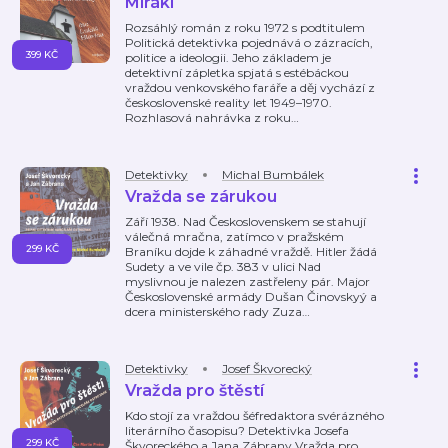
Mirákl
Rozsáhlý román z roku 1972 s podtitulem
Politická detektivka pojednává o zázracích,
399 KČ
politice a ideologii. Jeho základem je
detektivní zápletka spjatá s estébáckou
vraždou venkovského faráře a děj vychází z
československé reality let 1949–1970.
Rozhlasová nahrávka z roku
…
Detektivky
Michal Bumbálek
Vražda se zárukou
Září 1938. Nad Československem se stahují
válečná mračna, zatímco v pražském
299 KČ
Braníku dojde k záhadné vraždě. Hitler žádá
Sudety a ve vile čp. 383 v ulici Nad
myslivnou je nalezen zastřeleny pár. Major
Československé armády Dušan Činovskyý a
dcera ministerského rady Zuza
…
Detektivky
Josef Škvorecký
Vražda pro štěstí
Kdo stojí za vraždou šéfredaktora svérázného
literárního časopisu? Detektivka Josefa
299 KČ
Škvoreckého a Jana Zábrany Vražda pro