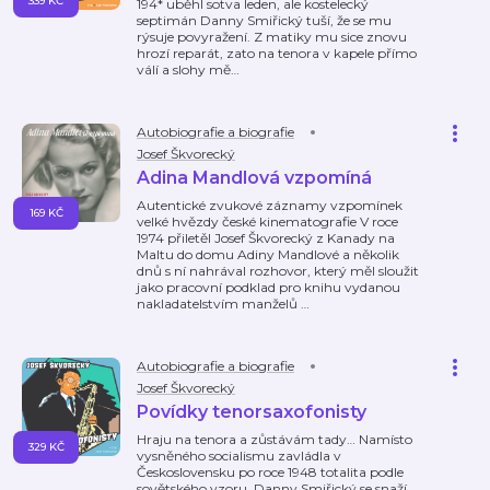
339 KČ
194* uběhl sotva leden, ale kostelecký
septimán Danny Smiřický tuší, že se mu
rýsuje povyražení. Z matiky mu sice znovu
hrozí reparát, zato na tenora v kapele přímo
válí a slohy mě
…
Autobiografie a biografie
Josef Škvorecký
Adina Mandlová vzpomíná
Autentické zvukové záznamy vzpomínek
169 KČ
velké hvězdy české kinematografie V roce
1974 přiletěl Josef Škvorecký z Kanady na
Maltu do domu Adiny Mandlové a několik
dnů s ní nahrával rozhovor, který měl sloužit
jako pracovní podklad pro knihu vydanou
nakladatelstvím manželů
…
Autobiografie a biografie
Josef Škvorecký
Povídky tenorsaxofonisty
Hraju na tenora a zůstávám tady… Namísto
329 KČ
vysněného socialismu zavládla v
Československu po roce 1948 totalita podle
sovětského vzoru. Danny Smiřický se snaží