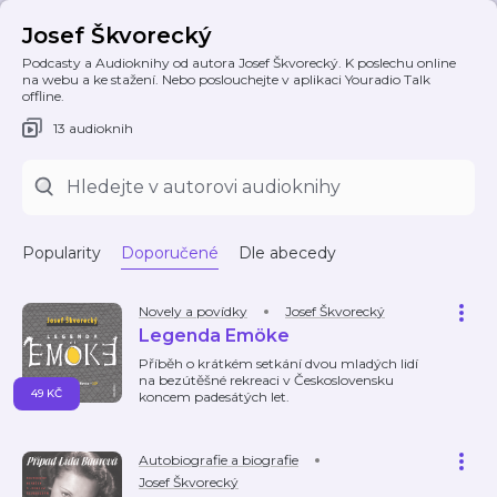
Josef Škvorecký
Podcasty a Audioknihy od autora Josef Škvorecký. K poslechu online
na webu a ke stažení. Nebo poslouchejte v aplikaci Youradio Talk
offline.
13 audioknih
Popularity
Doporučené
Dle abecedy
Novely a povídky
Josef Škvorecký
Legenda Emöke
Příběh o krátkém setkání dvou mladých lidí
na bezútěšné rekreaci v Československu
49 KČ
koncem padesátých let.
Autobiografie a biografie
Josef Škvorecký