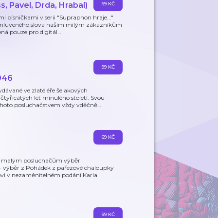
, Pavel, Drda, Hrabal)
69 KČ
i písničkami v serii "Supraphon hraje..."
 mluveného slova našim milým zákazníkům
ná pouze pro digitál
…
99 KČ
946
ydávané ve zlaté éře šelakových
tyřicátých let minulého století. Svou
ohoto posluchačstvem vždy vděčně
…
69 KČ
vým malým posluchačům výběr
 - výběr z Pohádek z pařezové chaloupky
vi v nezaměnitelném podání Karla
99 KČ