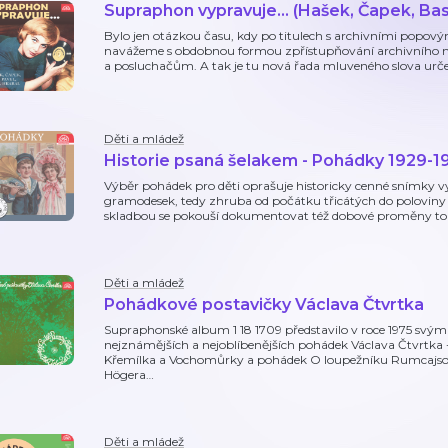
Supraphon vypravuje... (Hašek, Čapek, Bass
Bylo jen otázkou času, kdy po titulech s archivními popovým
navážeme s obdobnou formou zpřístupňování archivního
a posluchačům. A tak je tu nová řada mluveného slova urče
Děti a mládež
Historie psaná šelakem - Pohádky 1929-1
Výběr pohádek pro děti oprašuje historicky cenné snímky v
gramodesek, tedy zhruba od počátku třicátých do poloviny č
skladbou se pokouší dokumentovat též dobové proměny t
Děti a mládež
Pohádkové postavičky Václava Čtvrtka
Supraphonské album 1 18 1709 představilo v roce 1975 s
nejznámějších a nejoblíbenějších pohádek Václava Čtvrtka
Křemílka a Vochomůrky a pohádek O loupežníku Rumcajso
Högera
…
Děti a mládež