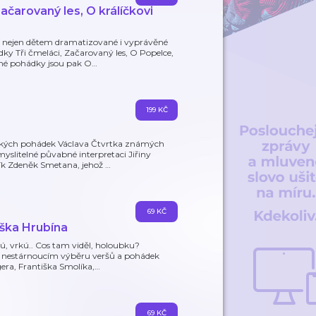
čarovaný les, O králíčkovi
e nejen dětem dramatizované i vyprávěné
y Tři čmeláci, Začarovaný les, O Popelce,
ěné pohádky jsou pak O
…
199 KČ
ických pohádek Václava Čtvrtka známých
yslitelné půvabné interpretaci Jiřiny
ík Zdeněk Smetana, jehož
…
69 KČ
iška Hrubína
rkú, vrkú.. Cos tam viděl, holoubku?
a nestárnoucím výběru veršů a pohádek
era, Františka Smolíka,
…
69 KČ