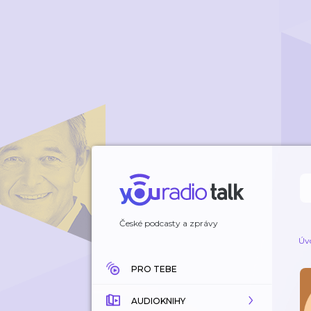
České podcasty a zprávy
Úv
PRO TEBE
AUDIOKNIHY