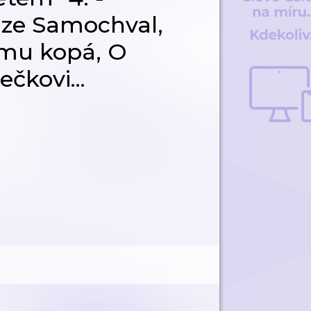
 ze Samochval,
ámu kopá, O
kovi...