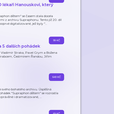
lékaři Hanouskovi, který
aphon dětem" se časem stala docela
 z archivu Supraphonu. Tento již 20. díl
vé digitalizované, jež byly "
…
99 KČ
a 5 dalších pohádek
u Vladimír Straka, Pavel Grym a Božena
rabcem, Čestmírem Řandou, Jiřím
649 KČ
ze svého bohatého archivu. Úspěšná
pohádek "Supraphon dětem" se rozrostla
vyprávěné i dramatizované,
…
69 KČ