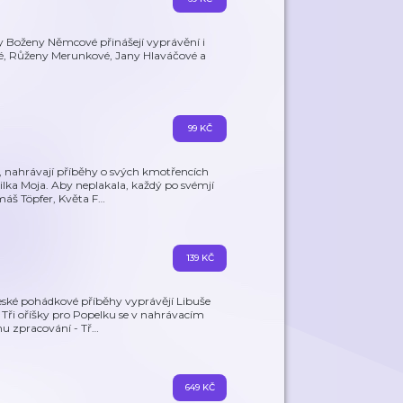
y Boženy Němcové přinášejí vyprávění i
é, Růženy Merunkové, Jany Hlaváčové a
99 KČ
, nahrávají příběhy o svých kmotřencích
ka Moja. Aby neplakala, každý po svémjí
máš Töpfer, Květa F
…
139 KČ
eské pohádkové příběhy vyprávějí Libuše
u Tři oříšky pro Popelku se v nahrávacím
u zpracování - Tř
…
649 KČ