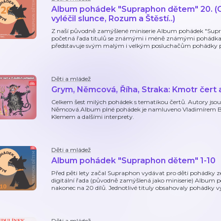
Album pohádek "Supraphon dětem" 20. (O 
vyléčil slunce, Rozum a Štěstí..)
Z naší původně zamýšlené miniserie Album pohádek "Supr
početná řada titulů se známými i méně známými pohádkami
představuje svým malým i velkým posluchačům pohádky popr
Děti a mládež
Grym, Němcová, Říha, Straka: Kmotr čert 
Celkem šest milých pohádek s tematikou čertů. Autory jso
Němcová.Album plné pohádek je namluveno Vladimírem B
Klemem a dalšími interprety.
Děti a mládež
Album pohádek "Supraphon dětem" 1-10
Před pěti lety začal Supraphon vydávat pro děti pohádky 
digitální řada (původně zamýšlená jako miniserie) Album 
nakonec na 20 dílů. Jednotlivé tituly obsahovaly pohádky 
Děti a mládež