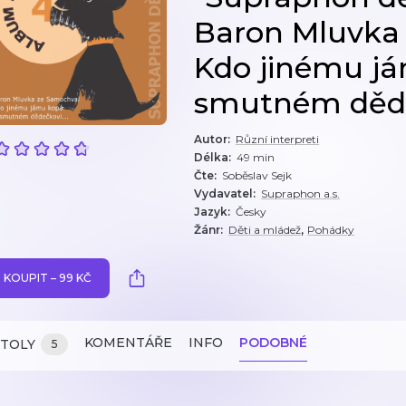
Baron Mluvka
Kdo jinému j
smutném dědeč
Autor
:
Různí interpreti
Délka
:
49 min
Čte
:
Soběslav Sejk
Vydavatel
:
Supraphon a.s.
Jazyk
:
Česky
,
Žánr
:
Děti a mládež
Pohádky
KOUPIT – 99 KČ
KOMENTÁŘE
INFO
PODOBNÉ
ITOLY
5