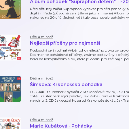
Album pohádek "Supraphon dětem" 11-20
Před pěti lety začal Supraphon vydávat pro děti pohádky 
digitální řada (původně zamýšlená jako miniserie) Album 
nakonec na 20 dílů. Jednotlivé tituly obsahovaly pohádky 
Děti a mládež
Nejlepší příběhy pro nejmenší
Poslouchá celá rodina! Výběr toho nejlepšího z tvorby pro 
Rozmanité pohádkové příběhy, známé postavičky z dětských
herci na kompilačním albu, které je ideální pro začínající 
Děti a mládež
Šimková: Krkonošská pohádka
1.CD Jak Trautenberk pytlačil v Krakonošově revíru, Jak 
chtěl Trautenberk sojčí peříčko, Jak Kuba utekl ke Krakono
navojnu, 2.CD Jak dostal Kuba od Krakonoše dukát, Jak Trau
Děti a mládež
Marie Kubátová - Pohádky