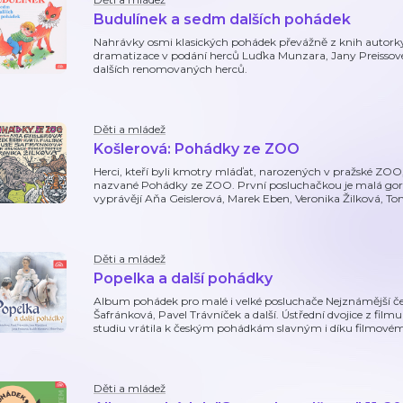
Budulínek a sedm dalších pohádek
Nahrávky osmi klasických pohádek převážně z knih autork
dramatizace v podání herců Luďka Munzara, Jany Preissov
dalších renomovaných herců.
Děti a mládež
Košlerová: Pohádky ze ZOO
Herci, kteří byli kmotry mláďat, narozených v pražské ZOO
nazvané Pohádky ze ZOO. První posluchačkou je malá goril
vyprávějí Aňa Geislerová, Marek Eben, Veronika Žilková, To
Děti a mládež
Popelka a další pohádky
Album pohádek pro malé i velké posluchače Nejznámější č
Šafránková, Pavel Trávníček a další. Ústřední dvojice z film
studiu vrátila k českým pohádkám slavným i díku filmovém
Děti a mládež