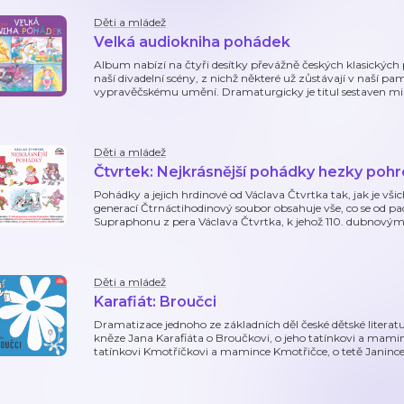
Děti a mládež
Velká audiokniha pohádek
Album nabízí na čtyři desítky převážně českých klasických 
naší divadelní scény, z nichž některé už zůstávají v naší p
vypravěčskému umění. Dramaturgicky je titul sestaven mim
Děti a mládež
Čtvrtek: Nejkrásnější pohádky hezky po
Pohádky a jejich hrdinové od Václava Čtvrtka tak, jak je vš
generací Čtrnáctihodinový soubor obsahuje vše, co se od pa
Supraphonu z pera Václava Čtvrtka, k jehož 110. dubnov
Děti a mládež
Karafiát: Broučci
Dramatizace jednoho ze základních děl české dětské litera
kněze Jana Karafiáta o Broučkovi, o jeho tatínkovi a mamin
tatínkovi Kmotříčkovi a mamince Kmotřičce, o tetě Janince