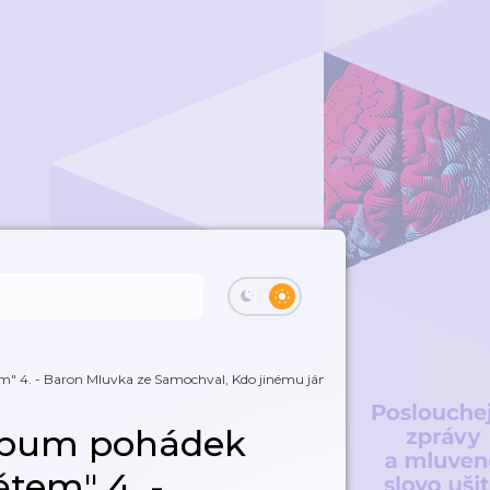
 4. - Baron Mluvka ze Samochval, Kdo jinému jámu kopá, O smutném dědeč
lbum pohádek
tem" 4. -