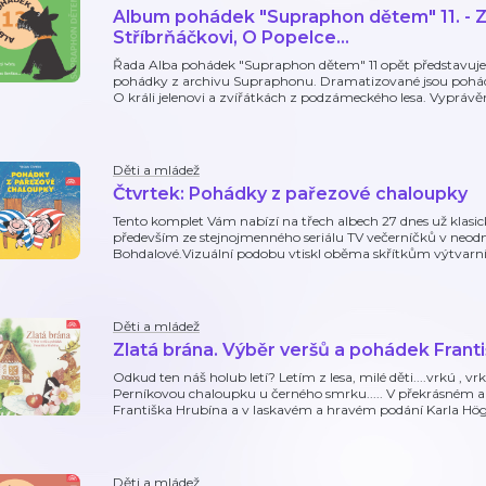
Album pohádek "Supraphon dětem" 11. - Za
Stříbrňáčkovi, O Popelce...
Řada Alba pohádek "Supraphon dětem" 11 opět představuj
pohádky z archivu Supraphonu. Dramatizované jsou pohádk
O králi jelenovi a zvířátkách z podzámeckého lesa. Vypráv
Děti a mládež
Čtvrtek: Pohádky z pařezové chaloupky
Tento komplet Vám nabízí na třech albech 27 dnes už klas
především ze stejnojmenného seriálu TV večerníčků v neodm
Bohdalové.Vizuální podobu vtiskl oběma skřítkům výtvarn
Děti a mládež
Zlatá brána. Výběr veršů a pohádek Frant
Odkud ten náš holub letí? Letím z lesa, milé děti....vrkú , v
Perníkovou chaloupku u černého smrku..... V překrásném 
Františka Hrubína a v laskavém a hravém podání Karla Hög
Děti a mládež