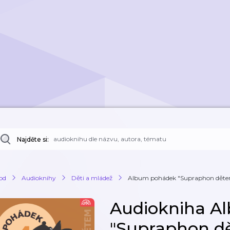
Najděte si:
od
Audioknihy
Děti a mládež
Album pohádek "Supraphon dětem"
Audiokniha A
"Supraphon dě