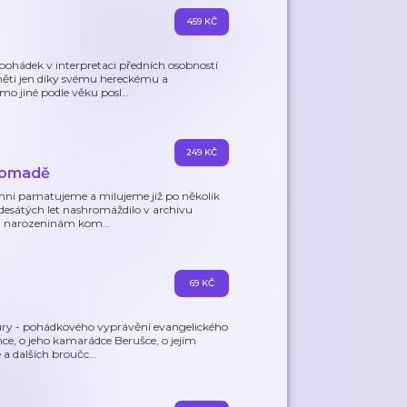
459 KČ
pohádek v interpretaci předních osobností
aměti jen díky svému hereckému a
o jiné podle věku posl
…
249 KČ
hromadě
ichni pamatujeme a milujeme již po několik
desátých let nashromáždilo v archivu
ým narozeninám kom
…
69 KČ
tury - pohádkového vyprávění evangelického
ce, o jeho kamarádce Berušce, o jejím
 a dalších broučc
…