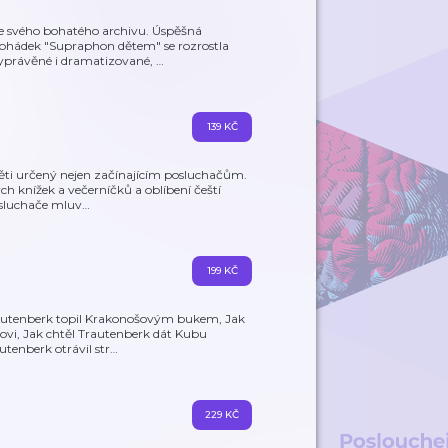
ze svého bohatého archivu. Úspěšná
pohádek "Supraphon dětem" se rozrostla
vyprávěné i dramatizované,
…
139 KČ
děti určený nejen začínajícím posluchačům.
 knížek a večerníčků a oblíbení čeští
posluchače mluv
…
199 KČ
Trautenberk topil Krakonošovým bukem, Jak
šovi, Jak chtěl Trautenberk dát Kubu
tenberk otrávil str
…
229 KČ