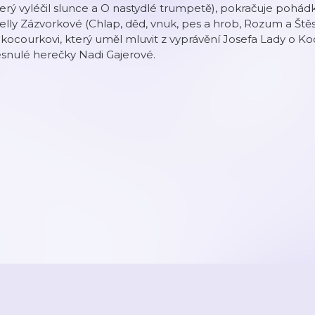
erý vyléčil slunce a O nastydlé trumpetě), pokračuje pohád
elly Zázvorkové (Chlap, děd, vnuk, pes a hrob, Rozum a Štěst
kocourkovi, který uměl mluvit z vyprávění Josefa Lady o K
snulé herečky Nadi Gajerové.