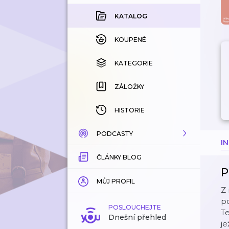
KATALOG
KOUPENÉ
KATEGORIE
ZÁLOŽKY
HISTORIE
PODCASTY
I
ČLÁNKY BLOG
KATALOG
P
KATEGORIE
MŮJ PROFIL
Z
p
ZÁLOŽKY
POSLOUCHEJTE
Te
Dnešní přehled
je
LÍBÍ SE MI