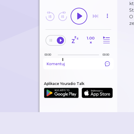
kt
St
ODEBÍRANÉ
O 
ze
HISTORIE
1.00
EDITORSKÉ TIPY
×
00:00
00:00
Komentuj
Aplikace Youradio Talk