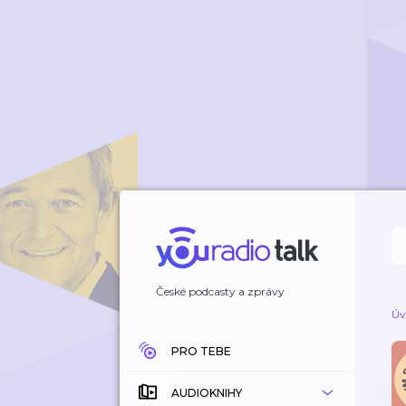
České podcasty a zprávy
Úv
PRO TEBE
AUDIOKNIHY