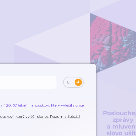
0. (O lékaři Hanouskovi, který vyléčil slunce, Rozum a Štěstí..)
Rozum
kovi, který vyléčil slunce, Rozum a Štěstí..)