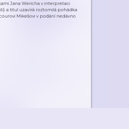
kami Jana Wericha v interpretaci
í) a titul uzavírá roztomilá pohádka
ocourovi Mikešovi v podání nedávno