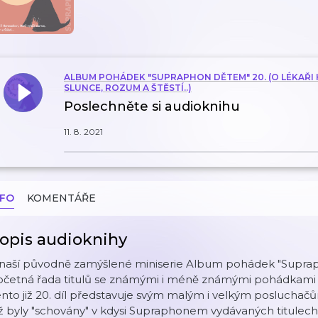
ALBUM POHÁDEK "SUPRAPHON DĚTEM" 20. (O LÉKAŘI 
SLUNCE, ROZUM A ŠTĚSTÍ..)
Poslechněte si audioknihu
11. 8. 2021
NFO
KOMENTÁŘE
opis audioknihy
 naší původně zamýšlené miniserie Album pohádek "Suprap
očetná řada titulů se známými i méně známými pohádkami 
nto již 20. díl představuje svým malým i velkým posluchač
ž byly "schovány" v kdysi Supraphonem vydávaných titulech 