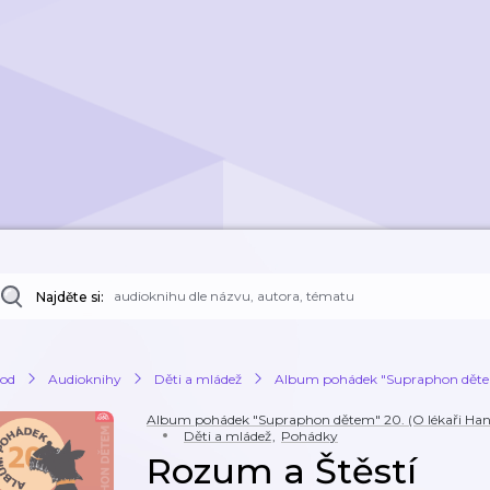
Najděte si:
od
Audioknihy
Děti a mládež
Album pohádek "Supraphon dětem" 2
Album pohádek "Supraphon dětem" 20. (O lékaři Hanous
Děti a mládež
,
Pohádky
Rozum a Štěstí