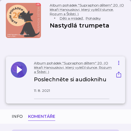
Album pohádek "Supraphon dětem" 20. (O
lékaři Hanouskovi, který vyléčil slunce,
Rozum a Štěstí..)
Děti a mládež
,
Pohádky
Nastydlá trumpeta
Album pohádek "Supraphon dětem" 20. (O
lékaři Hanouskovi, který vyléčil slunce, Rozum
a Štěstí..)
Poslechněte si audioknihu
11. 8. 2021
INFO
KOMENTÁŘE