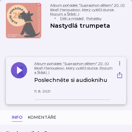
Album pohádek "Supraphon dětem" 20. (O
lékaři Hanouskovi, který vyléčil slunce,
Rozum a Štěstí..)
Děti a mládež
,
Pohádky
Nastydlá trumpeta
Album pohádek "Supraphon dětem" 20. (O
lékaři Hanouskovi, který vyléčil slunce, Rozum
a Štěstí..)
Poslechněte si audioknihu
11. 8. 2021
INFO
KOMENTÁŘE