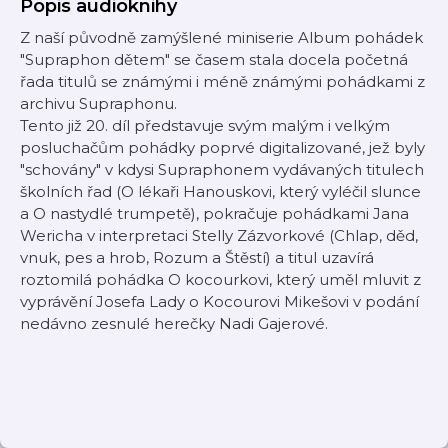
Popis audioknihy
Z naší původně zamýšlené miniserie Album pohádek
"Supraphon dětem" se časem stala docela početná
řada titulů se známými i méně známými pohádkami z
archivu Supraphonu.
Tento již 20. díl představuje svým malým i velkým
posluchačům pohádky poprvé digitalizované, jež byly
"schovány" v kdysi Supraphonem vydávaných titulech
školních řad (O lékaři Hanouskovi, který vyléčil slunce
a O nastydlé trumpetě), pokračuje pohádkami Jana
Wericha v interpretaci Stelly Zázvorkové (Chlap, děd,
vnuk, pes a hrob, Rozum a Štěstí) a titul uzavírá
roztomilá pohádka O kocourkovi, který uměl mluvit z
vyprávění Josefa Lady o Kocourovi Mikešovi v podání
nedávno zesnulé herečky Nadi Gajerové.