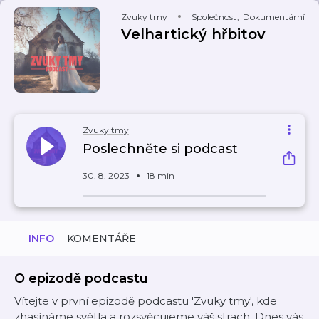
Zvuky tmy
Společnost
,
Dokumentární
Velhartický hřbitov
Zvuky tmy
Poslechněte si podcast
30. 8. 2023
18 min
INFO
KOMENTÁŘE
O epizodě podcastu
Vítejte v první epizodě podcastu 'Zvuky tmy', kde
zhasínáme světla a rozsvěcujeme váš strach. Dnes vás