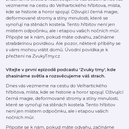
vezmeme na cestu do Velhartického hřbitova, místa,
kde se historie a horor spojují. Oživující černá magie,
deformované stromy a stíny minulosti, které se
vynořují na stěnách kostela. Tento hřbitov není jen
místem odpočinku, ale i etapou vašich nočních můr.
Připojte se k nám, pokud máte odvahu, začínáme
strašidelnou povídkou. Ale pozor, některé příběhy se
s vámi mohou vrátit domů. Úvodní povídka je k
přečtení na ⁠ZvukyTmy.cz
Vítejte v první epizodě podcastu 'Zvuky tmy', kde
zhasínáme světla a rozsvěcujeme váš strach.
Dnes vás vezmeme na cestu do Velhartického
hřbitova, místa, kde se historie a horor spojují. Oživující
černá magie, deformované stromy a stíny minulosti,
které se vynořují na stěnách kostela. Tento hřbitov
není jen místem odpočinku, ale i etapou vašich
nočních můr.
Připojte se k nám, pokud máte odvahu, začínáme