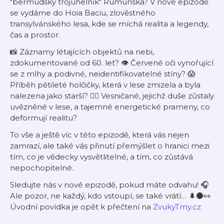
"bermudský trojúhelník" Rumunska? V nové epizodě
se vydáme do Hoia Baciu, zlověstného
transylvánského lesa, kde se míchá realita a legendy,
čas a prostor.
📸 Záznamy létajících objektů na nebi,
zdokumentované od 60. let? 👁️ Červené oči vynořující
se z mlhy a podivné, neidentifikovatelné stíny? 😱
Příběh pětileté holčičky, která v lese zmizela a byla
nalezena jako starší? 🧙‍♂️ Vesničané, jejichž duše zůstaly
uvězněné v lese, a tajemné energetické prameny, co
deformují realitu?
To vše a ještě víc v této epizodě, která vás nejen
zamrazí, ale také vás přinutí přemýšlet o hranici mezi
tím, co je vědecky vysvětlitelné, a tím, co zůstává
nepochopitelné.
Sledujte nás v nové epizodě, pokud máte odvahu! 🎧
Ale pozor, ne každý, kdo vstoupí, se také vrátí… 🌲🌑👀
Úvodní povídka je opět k přečtení na
⁠ZvukyTmy.cz