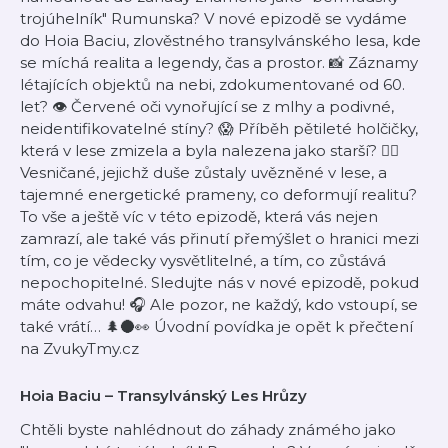
trojúhelník" Rumunska? V nové epizodě se vydáme
do Hoia Baciu, zlověstného transylvánského lesa, kde
se míchá realita a legendy, čas a prostor. 📸 Záznamy
létajících objektů na nebi, zdokumentované od 60.
let? 👁️ Červené oči vynořující se z mlhy a podivné,
neidentifikovatelné stíny? 😱 Příběh pětileté holčičky,
která v lese zmizela a byla nalezena jako starší? 🧙‍♂️
Vesničané, jejichž duše zůstaly uvězněné v lese, a
tajemné energetické prameny, co deformují realitu?
To vše a ještě víc v této epizodě, která vás nejen
zamrazí, ale také vás přinutí přemýšlet o hranici mezi
tím, co je vědecky vysvětlitelné, a tím, co zůstává
nepochopitelné. Sledujte nás v nové epizodě, pokud
máte odvahu! 🎧 Ale pozor, ne každý, kdo vstoupí, se
také vrátí… 🌲🌑👀 Úvodní povídka je opět k přečtení
na ⁠ZvukyTmy.cz
Hoia Baciu – Transylvánský Les Hrůzy
Chtěli byste nahlédnout do záhady známého jako