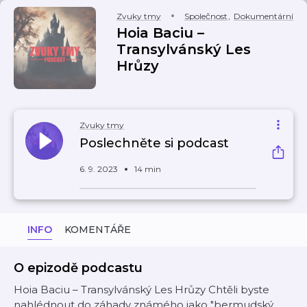
Zvuky tmy
Společnost
,
Dokumentární
Hoia Baciu –
Transylvánský Les
Hrůzy
Zvuky tmy
Poslechněte si podcast
6. 9. 2023
14 min
INFO
KOMENTÁŘE
O epizodě podcastu
Hoia Baciu – Transylvánský Les Hrůzy Chtěli byste
nahlédnout do záhady známého jako "bermudský