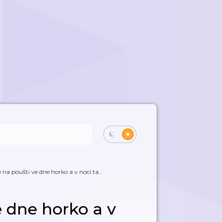
e na poušti ve dne horko a v noci ta...
e dne horko a v