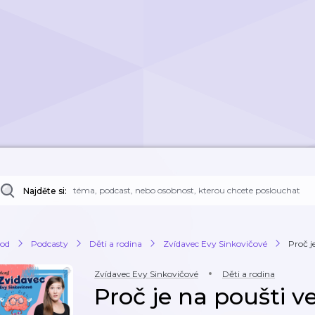
Najděte si:
od
Podcasty
Děti a rodina
Zvídavec Evy Sinkovičové
Proč j
Zvídavec Evy Sinkovičové
Děti a rodina
Proč je na poušti v