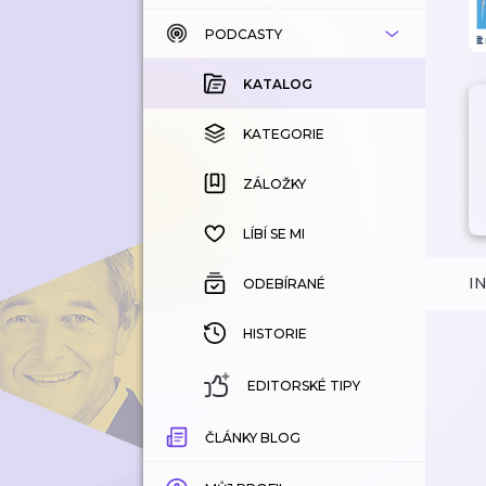
PODCASTY
KATALOG
KOUPENÉ
KATALOG
KATEGORIE
KATEGORIE
ZÁLOŽKY
ZÁLOŽKY
HISTORIE
LÍBÍ SE MI
I
ODEBÍRANÉ
HISTORIE
EDITORSKÉ TIPY
ČLÁNKY BLOG