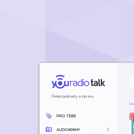
České podcasty a zprávy
Úv
PRO TEBE
AUDIOKNIHY