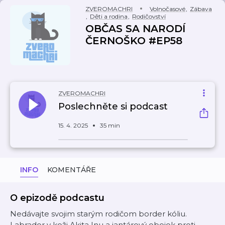
ZVEROMACHRI
Volnočasové
,
Zábava
,
Děti a rodina
,
Rodičovství
OBČAS SA NARODÍ
ČERNOŠKO #EP58
ZVEROMACHRI
Poslechněte si podcast
15. 4. 2025
35 min
INFO
KOMENTÁŘE
O epizodě podcastu
Nedávajte svojim starým rodičom border kóliu.
Labrador v koži Akita Inu a jantárový obojok proti