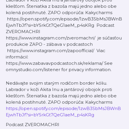
kliešťom. Šteniatka z bazoša majú jedno alebo obe
kolená postihnuté. ZAPO odporúča: Kakycharms
https://open.spotify.com/episode/1zwB3SbMsJBWnB
EjwhTbJf?si=bYSrkGt7QeG1aeM_p4sKRg Podcast
ZVEROMACHRI
https://www.instagram.com/zveromachri/ je súčasťou
produkcie ZAPO - zábava v podcastoch
https://www.instagram.com/zapoofficial/ Viac
informácií:
https://www.zabavavpodcastoch.sk/reklama/ See
omnystudio.com/listener for privacy information.
Nedávajte svojim starým rodičom border kóliu.
Labrador v koži Akita Inu a jantárový obojok proti
kliešťom. Šteniatka z bazoša majú jedno alebo obe
kolená postihnuté. ZAPO odporúča: Kakycharms
https://open.spotify.com/episode/1zwB3SbMsJBWnB
EjwhTbJf?si=bYSrkGt7QeG1aeM_p4sKRg
Podcast ZVEROMACHRI