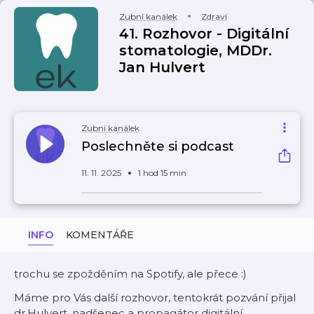
Zubní kanálek
Zdraví
41. Rozhovor - Digitální
stomatologie, MDDr.
Jan Hulvert
Zubní kanálek
Poslechněte si podcast
11. 11. 2025
1 hod 15 min
INFO
KOMENTÁŘE
trochu se zpožděním na Spotify, ale přece :)
Máme pro Vás další rozhovor, tentokrát pozvání přijal
dr.Hulvert, nadšenec a propagátor digitální