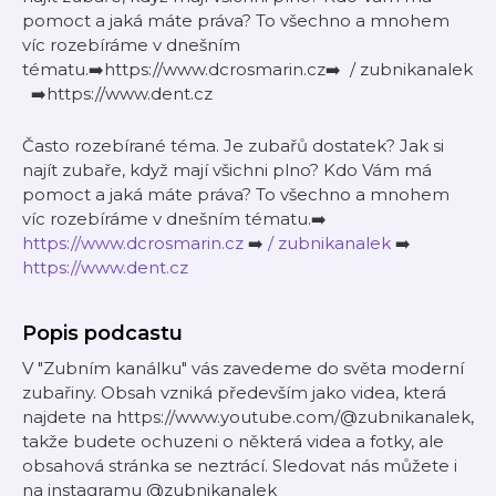
pomoct a jaká máte práva? To všechno a mnohem
víc rozebíráme v dnešním
tématu.➡️https://www.dcrosmarin.cz➡️ / zubnikanalek
➡️https://www.dent.cz
Často rozebírané téma. Je zubařů dostatek? Jak si
najít zubaře, když mají všichni plno? Kdo Vám má
pomoct a jaká máte práva? To všechno a mnohem
víc rozebíráme v dnešním tématu.➡️
https://www.dcrosmarin.cz
➡️
/ zubnikanalek
➡️
https://www.dent.cz
Popis podcastu
V "Zubním kanálku" vás zavedeme do světa moderní
zubařiny. Obsah vzniká především jako videa, která
najdete na https://www.youtube.com/@zubnikanalek,
takže budete ochuzeni o některá videa a fotky, ale
obsahová stránka se neztrácí. Sledovat nás můžete i
na instagramu @zubnikanalek