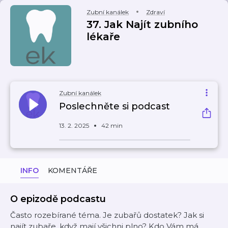
Zubní kanálek
Zdraví
37. Jak Najít zubního
lékaře
Zubní kanálek
Poslechněte si podcast
13. 2. 2025
42 min
INFO
KOMENTÁŘE
O epizodě podcastu
Často rozebírané téma. Je zubařů dostatek? Jak si
najít zubaře, když mají všichni plno? Kdo Vám má