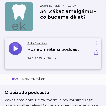
Zubní kanálek
Zdraví
34. Zákaz amalgámu -
co budeme dělat?
Zubní kanálek
Poslechněte si podcast
24. 1. 2025
26 min
INFO
KOMENTÁŘE
O epizodě podcastu
Zákaz amalgámu je za dveřmi a my musíme řešit,
jaké jsou alternativy. Proč je amalgám zakázaný, jaké