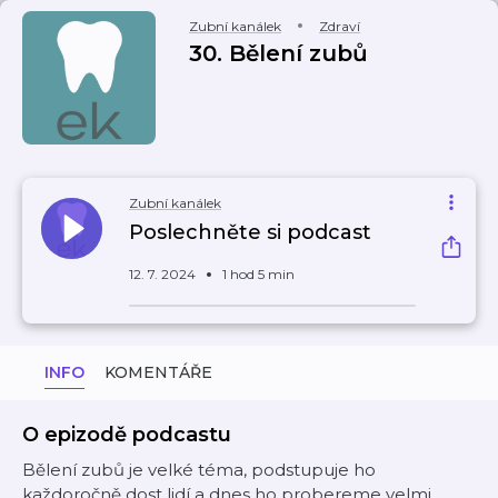
Zubní kanálek
Zdraví
30. Bělení zubů
Zubní kanálek
Poslechněte si podcast
12. 7. 2024
1 hod 5 min
INFO
KOMENTÁŘE
O epizodě podcastu
Bělení zubů je velké téma, podstupuje ho
každoročně dost lidí a dnes ho probereme velmi