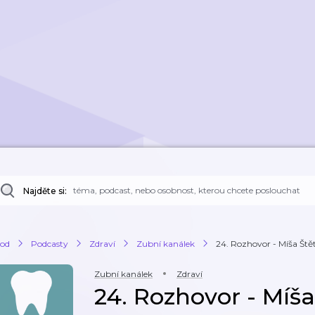
Najděte si:
od
Podcasty
Zdraví
Zubní kanálek
24. Rozhovor - Míša Štět
Zubní kanálek
Zdraví
24. Rozhovor - Míša