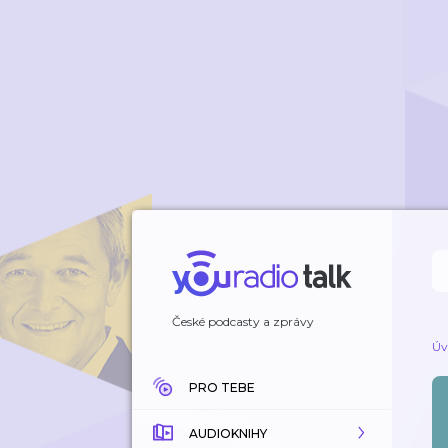
České podcasty a zprávy
Úv
PRO TEBE
AUDIOKNIHY