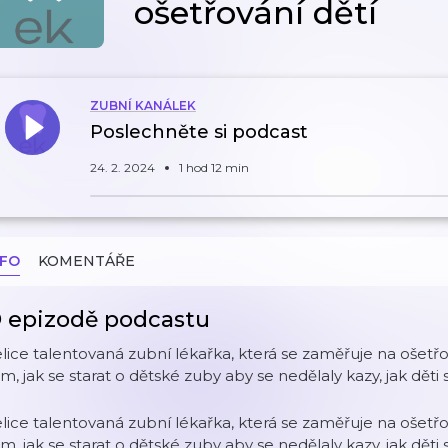
ošetřování dětí
ZUBNÍ KANÁLEK
Poslechněte si podcast
24. 2. 2024
1 hod 12 min
NFO
KOMENTÁŘE
 epizodě podcastu
lice talentovaná zubní lékařka, která se zaměřuje na ošetř
m, jak se starat o dětské zuby aby se nedělaly kazy, jak děti
lice talentovaná zubní lékařka, která se zaměřuje na ošetř
m, jak se starat o dětské zuby aby se nedělaly kazy, jak děti