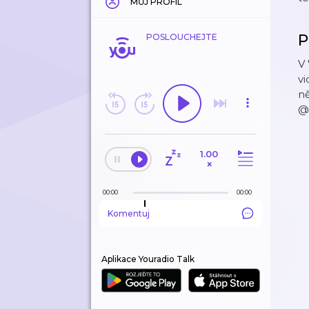
MŮJ PROFIL
P
POSLOUCHEJTE
V
v
ně
@
1.00
×
00:00
00:00
Komentuj
Aplikace Youradio Talk