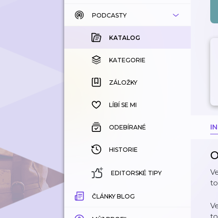
PODCASTY
KATALOG
KOUPENÉ
KATALOG
KATEGORIE
KATEGORIE
ZÁLOŽKY
ZÁLOŽKY
HISTORIE
LÍBÍ SE MI
I
ODEBÍRANÉ
HISTORIE
O
Ve
EDITORSKÉ TIPY
to
ČLÁNKY BLOG
Ve
to