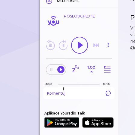
MŮJ PROFIL
P
POSLOUCHEJTE
V
v
ně
@
1.00
×
00:00
00:00
Komentuj
Aplikace Youradio Talk