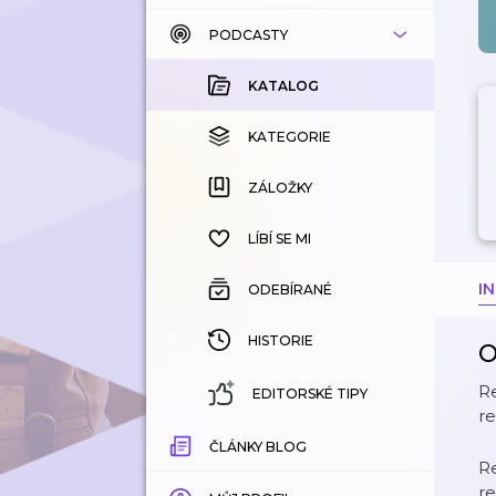
PODCASTY
KATALOG
KOUPENÉ
KATALOG
KATEGORIE
KATEGORIE
ZÁLOŽKY
ZÁLOŽKY
HISTORIE
LÍBÍ SE MI
I
ODEBÍRANÉ
HISTORIE
O
Re
EDITORSKÉ TIPY
r
ČLÁNKY BLOG
Re
r