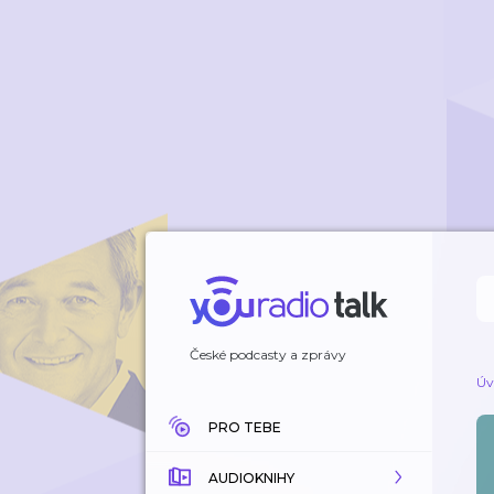
České podcasty a zprávy
Úv
PRO TEBE
AUDIOKNIHY