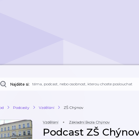
Najděte si:
od
Podcasty
Vzdělání
ZŠ Chýnov
Vzdělání
Základní škola Chýnov
Podcast ZŠ Chýno