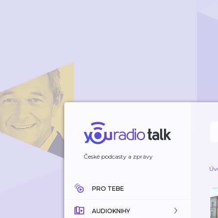
České podcasty a zprávy
Úv
PRO TEBE
AUDIOKNIHY