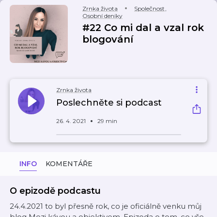
Zrnka života
Společnost
,
Osobní deníky
#22 Co mi dal a vzal rok
blogování
Zrnka života
Poslechněte si podcast
26. 4. 2021
29 min
INFO
KOMENTÁŘE
O epizodě podcastu
24.4.2021 to byl přesně rok, co je oficiálně venku můj
blog Mezi kávou a objektivem. Epizoda o tom, co vše