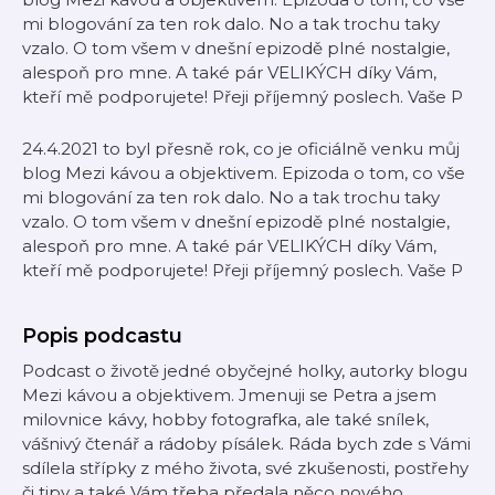
mi blogování za ten rok dalo. No a tak trochu taky
vzalo. O tom všem v dnešní epizodě plné nostalgie,
alespoň pro mne. A také pár VELIKÝCH díky Vám,
kteří mě podporujete! Přeji příjemný poslech. Vaše P
24.4.2021 to byl přesně rok, co je oficiálně venku můj
blog Mezi kávou a objektivem. Epizoda o tom, co vše
mi blogování za ten rok dalo. No a tak trochu taky
vzalo. O tom všem v dnešní epizodě plné nostalgie,
alespoň pro mne. A také pár VELIKÝCH díky Vám,
kteří mě podporujete! Přeji příjemný poslech. Vaše P
Popis podcastu
Podcast o životě jedné obyčejné holky, autorky blogu
Mezi kávou a objektivem. Jmenuji se Petra a jsem
milovnice kávy, hobby fotografka, ale také snílek,
vášnivý čtenář a rádoby písálek. Ráda bych zde s Vámi
sdílela střípky z mého života, své zkušenosti, postřehy
či tipy a také Vám třeba předala něco nového.