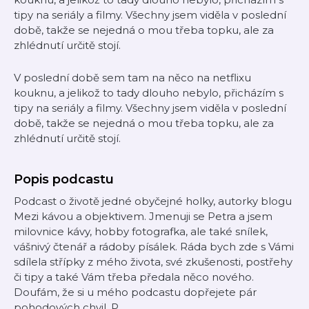
tipy na seriály a filmy. Všechny jsem viděla v poslední
době, takže se nejedná o mou třeba topku, ale za
zhlédnutí určitě stojí.
V poslední době sem tam na něco na netflixu
kouknu, a jelikož to tady dlouho nebylo, přicházím s
tipy na seriály a filmy. Všechny jsem viděla v poslední
době, takže se nejedná o mou třeba topku, ale za
zhlédnutí určitě stojí.
Popis podcastu
Podcast o životě jedné obyčejné holky, autorky blogu
Mezi kávou a objektivem. Jmenuji se Petra a jsem
milovnice kávy, hobby fotografka, ale také snílek,
vášnivý čtenář a rádoby písálek. Ráda bych zde s Vámi
sdílela střípky z mého života, své zkušenosti, postřehy
či tipy a také Vám třeba předala něco nového.
Doufám, že si u mého podcastu dopřejete pár
pohodových chvil. P