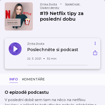
Zrnka života
Společnost
,
Osobní deníky
#19 Netflix tipy za
poslední dobu
Zrnka života
Poslechněte si podcast
22. 3. 2021
32 min
INFO
KOMENTÁŘE
O epizodě podcastu
V poslední době sem tam na něco na netflixu
kouknu, a jelikož to tady dlouho nebylo, přicházím s