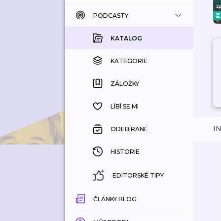
PODCASTY
KATALOG
KOUPENÉ
KATALOG
KATEGORIE
KATEGORIE
ZÁLOŽKY
ZÁLOŽKY
HISTORIE
LÍBÍ SE MI
I
ODEBÍRANÉ
HISTORIE
EDITORSKÉ TIPY
ČLÁNKY BLOG