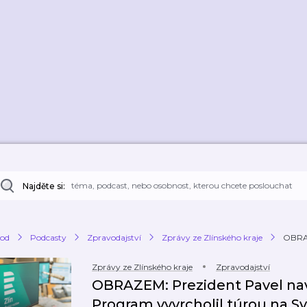
Najděte si:
od
Podcasty
Zpravodajství
Zprávy ze Zlínského kraje
OBRAZ
Zprávy ze Zlínského kraje
Zpravodajství
OBRAZEM: Prezident Pavel navšt
Program vyvrcholil túrou na S