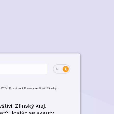
EM: Prezident Pavel navštívil Zlínský...
ívil Zlínský kraj.
vatý Hostýn se skauty