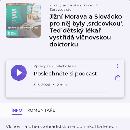
Zprávy ze Zlínského kraje
Zpravodajství
Jižní Morava a Slovácko
pro něj byly ‚srdcovkou‘.
Teď dětský lékař
vystřídá vlčnovskou
doktorku
Zprávy ze Zlínského kraje
Poslechněte si podcast
3. 6. 2026
2 min
INFO
KOMENTÁŘE
Vlčnov na Uherskohradišťsku se po několika letech