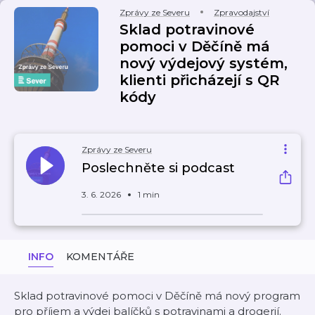
Zprávy ze Severu
Zpravodajství
Sklad potravinové
pomoci v Děčíně má
nový výdejový systém,
klienti přicházejí s QR
kódy
Zprávy ze Severu
Poslechněte si podcast
3. 6. 2026
1 min
INFO
KOMENTÁŘE
Sklad potravinové pomoci v Děčíně má nový program
pro příjem a výdej balíčků s potravinami a drogerií.