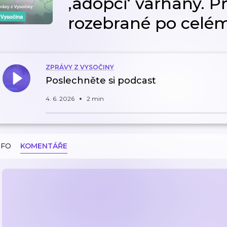
‚adopci‘ varhany. Př
rozebrané po celé
ZPRÁVY Z VYSOČINY
Poslechněte si podcast
4. 6. 2026
2 min
NFO
KOMENTÁŘE