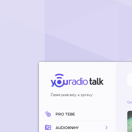
České podcasty a zprávy
Úv
PRO TEBE
AUDIOKNIHY