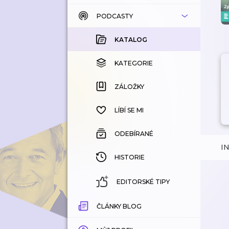
PODCASTY
KATALOG
KOUPENÉ
KATALOG
KATEGORIE
KATEGORIE
ZÁLOŽKY
ZÁLOŽKY
HISTORIE
LÍBÍ SE MI
ODEBÍRANÉ
I
HISTORIE
EDITORSKÉ TIPY
ČLÁNKY BLOG