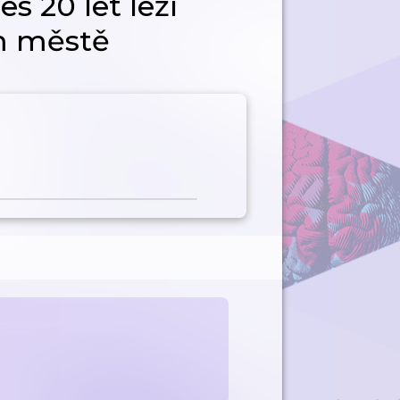
es 20 let leží
m městě