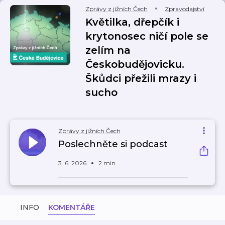
Zprávy z jižních Čech
Zpravodajství
Květilka, dřepčík i
krytonosec ničí pole se
zelím na
Českobudějovicku.
Škůdci přežili mrazy i
sucho
Zprávy z jižních Čech
Poslechněte si podcast
3. 6. 2026
2 min
INFO
KOMENTÁŘE