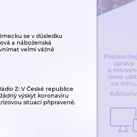
ěmecku se v důsledku
asová a náboženská
 vnímat velmi vážně
Rádio Z: V České republice
 žádný výskyt koronaviru
rizovou situaci připravené.