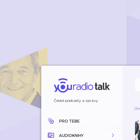
České podcasty a zprávy
Úv
PRO TEBE
AUDIOKNIHY