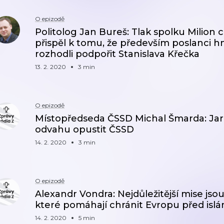
O epizodě
Politolog Jan Bureš: Tlak spolku Milion 
přispěl k tomu, že především poslanci 
rozhodli podpořit Stanislava Křečka
13. 2. 2020
3 min
O epizodě
Místopředseda ČSSD Michal Šmarda: Jaro
odvahu opustit ČSSD
14. 2. 2020
3 min
O epizodě
Alexandr Vondra: Nejdůležitější mise jso
které pomáhají chránit Evropu před islá
14. 2. 2020
5 min