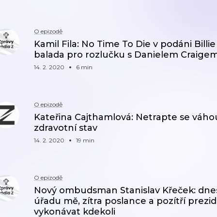
O epizodě
Kamil Fila: No Time To Die v podáni Billi
balada pro rozlučku s Danielem Craigem
14. 2. 2020
6 min
O epizodě
Kateřina Cajthamlová: Netrapte se váhou
zdravotní stav
14. 2. 2020
19 min
O epizodě
Nový ombudsman Stanislav Křeček: dnesk
úřadu mě, zítra poslance a pozítří prez
vykonávat kdekoli