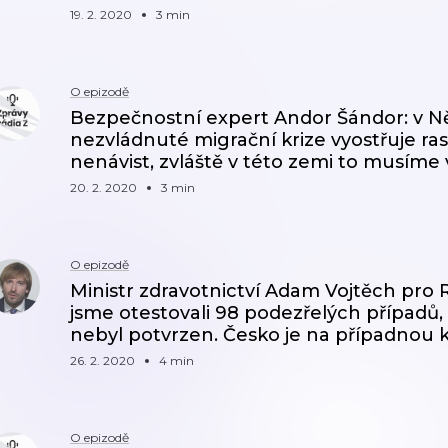
19. 2. 2020
3 min
O epizodě
Bezpečnostní expert Andor Šándor: v N
nezvládnuté migrační krize vyostřuje r
nenávist, zvláště v této zemi to musíme
20. 2. 2020
3 min
O epizodě
Ministr zdravotnictví Adam Vojtěch pro 
jsme otestovali 98 podezřelých případů,
nebyl potvrzen. Česko je na případnou k
26. 2. 2020
4 min
O epizodě