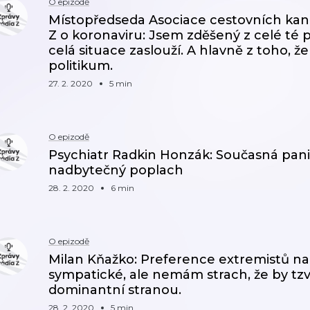
O epizodě
Místopředseda Asociace cestovních kanc
Z o koronaviru: Jsem zděšený z celé té pan
celá situace zaslouží. A hlavně z toho, ž
politikum.
27. 2. 2020
5 min
O epizodě
Psychiatr Radkin Honzák: Současná pani
nadbytečný poplach
28. 2. 2020
6 min
O epizodě
Milan Kňažko: Preference extremistů na
sympatické, ale nemám strach, že by tzv.
dominantní stranou.
28. 2. 2020
5 min