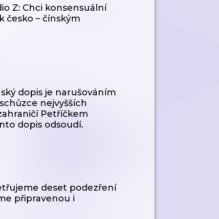
dio Z: Chci konsensuální
 k česko – čínským
ínský dopis je narušováním
a schůzce nejvyšších
zahraničí Petříčkem
nto dopis odsoudí.
šetřujeme deset podezření
me připravenou i