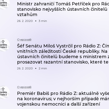
Ministr zahraničí Tomáš Petříček pro Rá
stanovisko nejvyšších ústavních činitelů
vztahům
26. 2. 2020
3 min
O epizodě
Šéf Senátu Miloš Vystrčil pro Rádio Z: Č
vnitřních záležitostí České republiky. N
ústavních činitelů budeme s ministrem 
prosazovat razantní stanovisko, které te
26. 2. 2020
2 min
O epizodě
Premiér Babiš pro Rádio Z: aktuálně vy
na koronavirus; v nejhorším případě má
vojenskou nemocnici a další zařízení