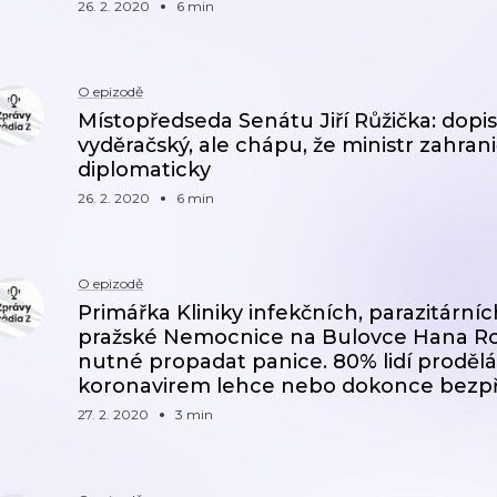
26. 2. 2020
6 min
O epizodě
Místopředseda Senátu Jiří Růžička: dopis
vyděračský, ale chápu, že ministr zahrani
diplomaticky
26. 2. 2020
6 min
O epizodě
Primářka Kliniky infekčních, parazitárn
pražské Nemocnice na Bulovce Hana Ro
nutné propadat panice. 80% lidí prod
koronavirem lehce nebo dokonce bezp
27. 2. 2020
3 min