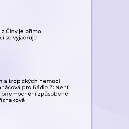
 z Číny je přímo
čí se vyjadřuje
ích a tropických nemocí
háčová pro Rádio Z: Není
ělá onemocnění způsobené
říznakově