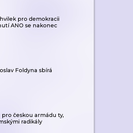
chvilek pro demokracii
hnutí ANO se nakonec
slav Foldyna sbírá
u pro českou armádu ty,
mskými radikály