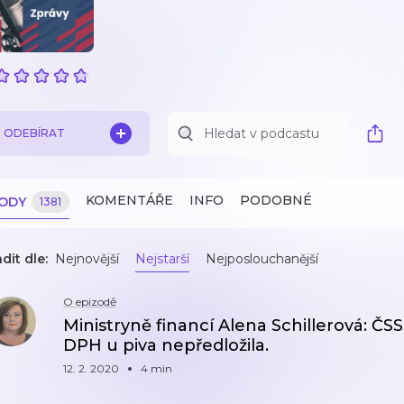
ODEBÍRAT
KOMENTÁŘE
INFO
PODOBNÉ
ZODY
1381
dit dle:
Nejnovější
Nejstarší
Nejposlouchanější
O epizodě
Ministryně financí Alena Schillerová: Č
DPH u piva nepředložila.
12. 2. 2020
4 min