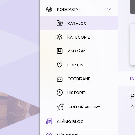
PODCASTY
KATALOG
KOUPENÉ
KATALOG
KATEGORIE
KATEGORIE
ZÁLOŽKY
ZÁLOŽKY
HISTORIE
LÍBÍ SE MI
I
ODEBÍRANÉ
HISTORIE
P
Z
EDITORSKÉ TIPY
ČLÁNKY BLOG