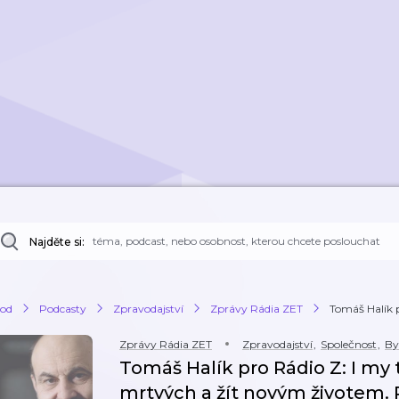
Najděte si:
od
Podcasty
Zpravodajství
Zprávy Rádia ZET
Tomáš Halík p
Zprávy Rádia ZET
Zpravodajství
,
Společnost
,
By
Tomáš Halík pro Rádio Z: I my
mrtvých a žít novým životem. P