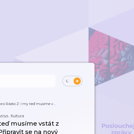
ro Rádio Z: I my teď musíme v...
znys
,
Kultura
 teď musíme vstát z
řipravit se na nový