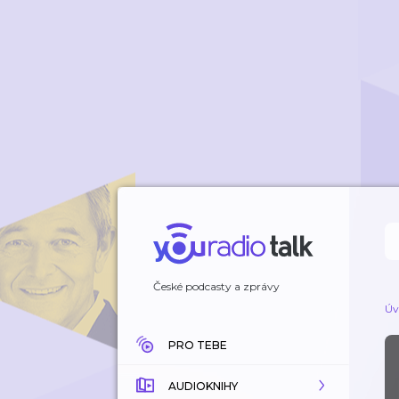
České podcasty a zprávy
Úv
PRO TEBE
AUDIOKNIHY