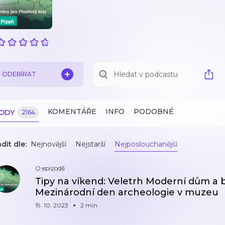
ODEBÍRAT
KOMENTÁŘE
INFO
PODOBNÉ
ZODY
2164
dit dle:
Nejnovější
Nejstarší
Nejposlouchanější
O epizodě
Tipy na víkend: Veletrh Moderní dům a b
Mezinárodní den archeologie v muzeu
19. 10. 2023
2 min