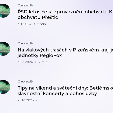
O epizodě
ŘSD letos čeká zprovoznění obchvatu Kl
obchvatu Přeštic
3. 1. 2024
2 min
O epizodě
Na vlakových trasách v Plzeňském kraji 
jednotky RegioFox
31. 7. 2024
2 min
O epizodě
Tipy na víkend a sváteční dny: Betlémské
slavnostní koncerty a bohoslužby
21. 12. 2023
3 min