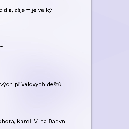
idla, zájem je velký
em
nových přívalových dešťů
obota, Karel IV. na Radyni,