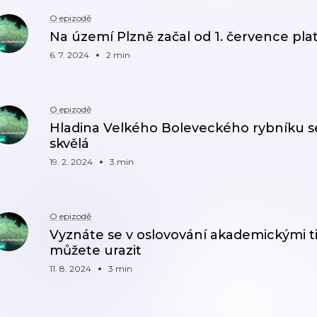
O epizodě
Na území Plzně začal od 1. července pla
6. 7. 2024
2 min
O epizodě
Hladina Velkého Boleveckého rybníku se 
skvělá
19. 2. 2024
3 min
O epizodě
Vyznáte se v oslovování akademickými 
můžete urazit
11. 8. 2024
3 min