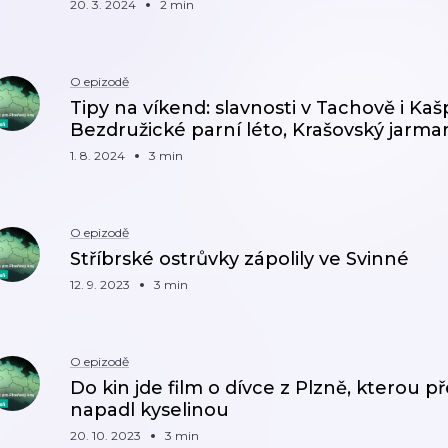
20. 3. 2024
2 min
O epizodě
Tipy na víkend: slavnosti v Tachově i Ka
Bezdružické parní léto, Krašovský jarma
1. 8. 2024
3 min
O epizodě
Stříbrské ostrůvky zápolily ve Svinné
12. 9. 2023
3 min
O epizodě
Do kin jde film o dívce z Plzně, kterou př
napadl kyselinou
20. 10. 2023
3 min