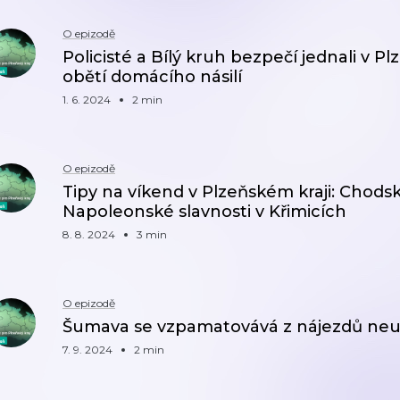
O epizodě
Policisté a Bílý kruh bezpečí jednali v 
obětí domácího násilí
1. 6. 2024
2 min
O epizodě
Tipy na víkend v Plzeňském kraji: Chodsk
Napoleonské slavnosti v Křimicích
8. 8. 2024
3 min
O epizodě
Šumava se vzpamatovává z nájezdů neu
7. 9. 2024
2 min