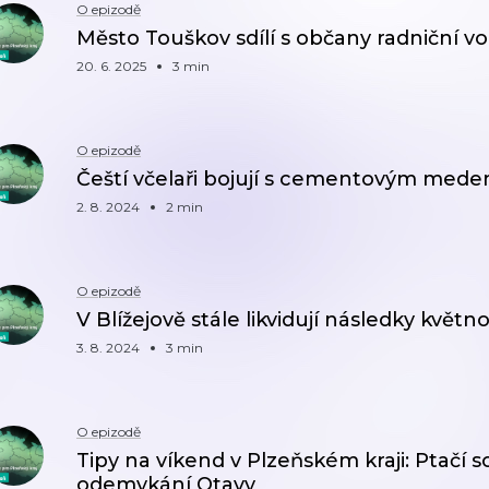
O epizodě
Město Touškov sdílí s občany radniční voz
20. 6. 2025
3 min
O epizodě
Čeští včelaři bojují s cementovým med
2. 8. 2024
2 min
O epizodě
V Blížejově stále likvidují následky květ
3. 8. 2024
3 min
O epizodě
Tipy na víkend v Plzeňském kraji: Ptačí s
odemykání Otavy