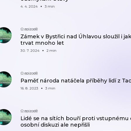
4. 4. 2024
3 min
O epizodě
Zámek v Bystřici nad Úhlavou sloužil i j
trvat mnoho let
30. 7. 2024
2 min
O epizodě
Paměť národa natáčela příběhy lidí z T
16. 8. 2023
3 min
O epizodě
Lidé se na sítích bouří proti vstupnému
osobní diskuzi ale nepřišli