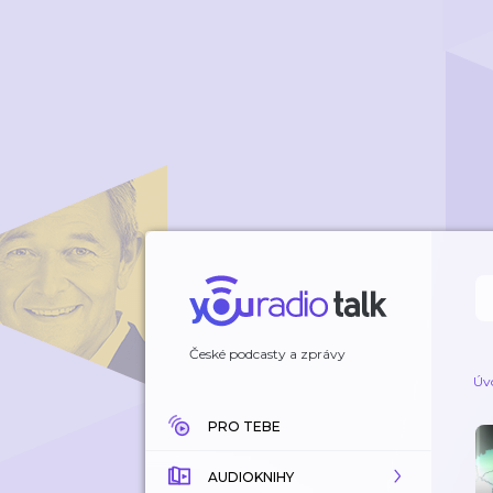
České podcasty a zprávy
Úv
PRO TEBE
AUDIOKNIHY