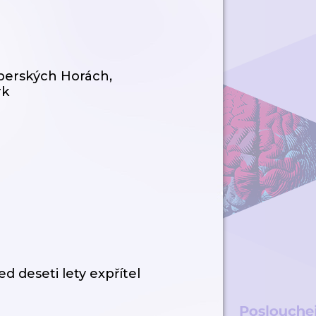
šperských Horách,
rk
ed deseti lety expřítel