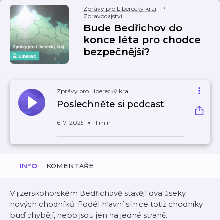
Zprávy pro Liberecký kraj
Zpravodajství
Bude Bedřichov do
konce léta pro chodce
bezpečnější?
Zprávy pro Liberecký kraj
Poslechněte si podcast
6. 7. 2025
1 min
INFO
KOMENTÁŘE
V jizerskohorském Bedřichově stavějí dva úseky
nových chodníků. Podél hlavní silnice totiž chodníky
buď chybějí, nebo jsou jen na jedné straně.