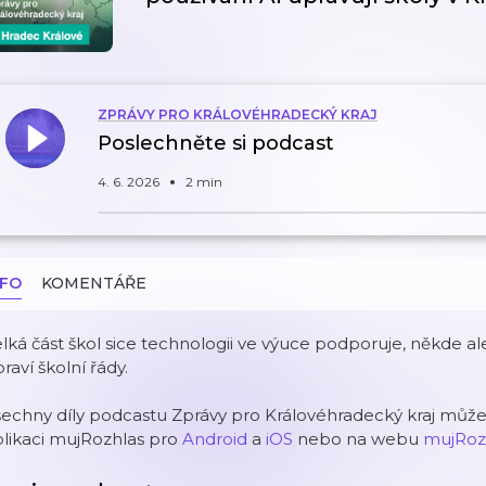
ZPRÁVY PRO KRÁLOVÉHRADECKÝ KRAJ
Poslechněte si podcast
4. 6. 2026
2 min
NFO
KOMENTÁŘE
lká část škol sice technologii ve výuce podporuje, někde ale
raví školní řády.
šechny díly podcastu Zprávy pro Královéhradecký kraj můž
likaci mujRozhlas pro
Android
a
iOS
nebo na webu
mujRoz