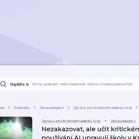
Najděte si:
od
Podcasty
Zpravodajství
Zprávy pro Královéhradecký kraj
Zprávy pro Královéhradecký kraj
Zpravodajství
Nezakazovat, ale učit kritické
používání AI upravují školy v