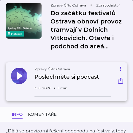
Zprávy ČRo Ostrava
Zpravodajství
Do začátku festivalů
Ostrava obnoví provoz
tramvají v Dolních
Vítkovicích. Otevře i
podchod do areá…
Zprávy ČRo Ostrava
Poslechněte si podcast
3. 6. 2026
1 min
INFO
KOMENTÁŘE
„Dělá se provizorní řešení podchodu na festivaly, tedy