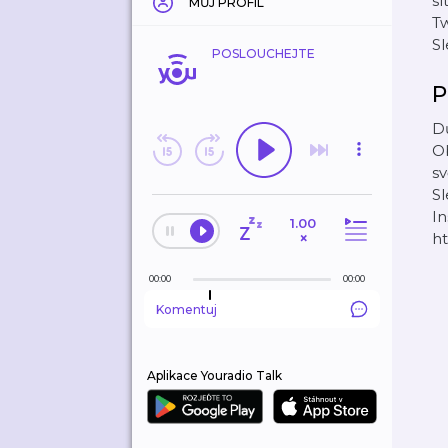
sí
MŮJ PROFIL
T
Sl
POSLOUCHEJTE
P
Dů
Ob
sv
S
In
1.00
×
h
00:00
00:00
Komentuj
Aplikace Youradio Talk