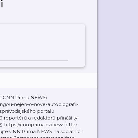
i
roj: CNN Prima NEWS)
ngou-nejen-o-nove-autobiografii-
zpravodajského portálu
reportérů a redaktorů přináší ty
✉️ https://cnn.iprima.cz/newsletter
ujte CNN Prima NEWS na sociálních