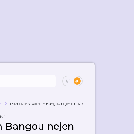
S
Rozhovor s Radkem Bangou nejen o nové auto...
tví
m Bangou nejen