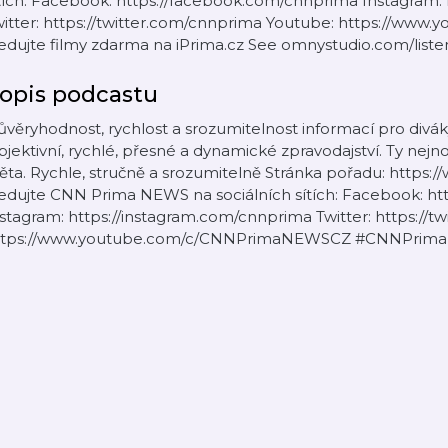
tích: Facebook: https://facebook.com/cnnprima Instagram:
witter: https://twitter.com/cnnprima Youtube: https://
edujte filmy zdarma na iPrima.cz See omnystudio.com/listen
opis podcastu
věryhodnost, rychlost a srozumitelnost informací pro divák
jektivní, rychlé, přesné a dynamické zpravodajství. Ty nejn
ěta. Rychle, stručně a srozumitelně Stránka pořadu: https:/
ledujte CNN Prima NEWS na sociálních sítích: Facebook: h
stagram: https://instagram.com/cnnprima Twitter: https://
ttps://www.youtube.com/c/CNNPrimaNEWSCZ #CNNPri