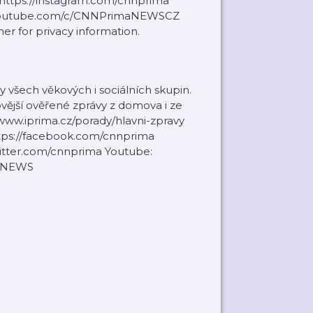
 https://instagram.com/cnnprima
www.youtube.com/c/CNNPrimaNEWSCZ
er for privacy information.
y všech věkových i sociálních skupin.
ovější ověřené zprávy z domova i ze
/www.iprima.cz/porady/hlavni-zpravy
ttps://facebook.com/cnnprima
twitter.com/cnnprima Youtube:
maNEWS