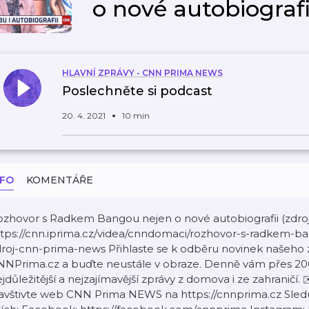
o nové autobiografi
HLAVNÍ ZPRÁVY - CNN PRIMA NEWS
Poslechněte si podcast
20. 4. 2021
10 min
NFO
KOMENTÁŘE
ozhovor s Radkem Bangou nejen o nové autobiografii (zd
tps://cnn.iprima.cz/videa/cnndomaci/rozhovor-s-radkem-ba
roj-cnn-prima-news Přihlaste se k odběru novinek našeho 
NPrima.cz a buďte neustále v obraze. Denně vám přes 200 
jdůležitější a nejzajímavější zprávy z domova i ze zahraničí. 
avštivte web CNN Prima NEWS na https://cnnprima.cz Sled