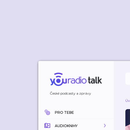
České podcasty a zprávy
Úv
PRO TEBE
AUDIOKNIHY