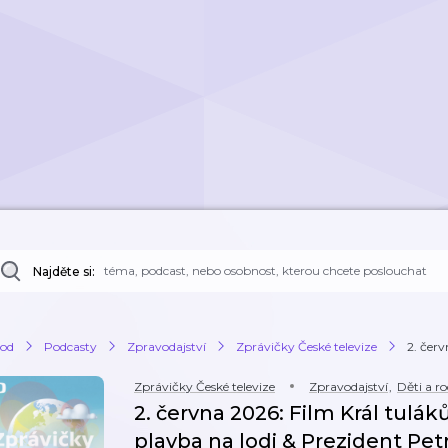
Najděte si:
od
Podcasty
Zpravodajství
Zprávičky České televize
2. červ
Zprávičky České televize
Zpravodajství
,
Děti a r
2. června 2026: Film Král tulá
plavba na lodi & Prezident Pet