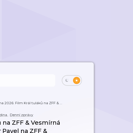
na 2026: Film Král tuláků na ZFF & ...
odina
,
Denní zprávy
ků na ZFF & Vesmírná
r Pavel na ZFF &