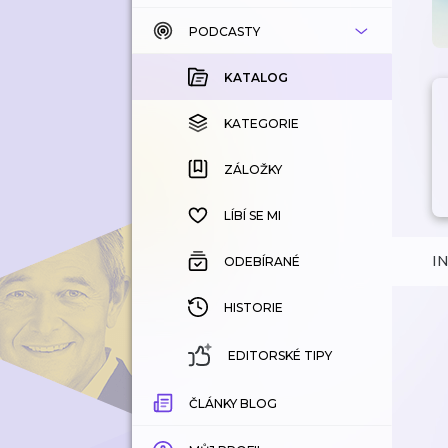
PODCASTY
KATALOG
KOUPENÉ
KATALOG
KATEGORIE
KATEGORIE
ZÁLOŽKY
ZÁLOŽKY
HISTORIE
LÍBÍ SE MI
I
ODEBÍRANÉ
HISTORIE
EDITORSKÉ TIPY
ČLÁNKY BLOG