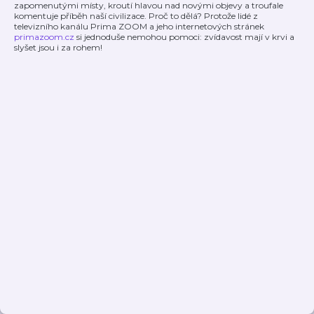
zapomenutými místy, kroutí hlavou nad novými objevy a troufale
komentuje příběh naší civilizace. Proč to dělá? Protože lidé z
televizního kanálu Prima ZOOM a jeho internetových stránek
primazoom.cz
si jednoduše nemohou pomoci: zvídavost mají v krvi a
slyšet jsou i za rohem!