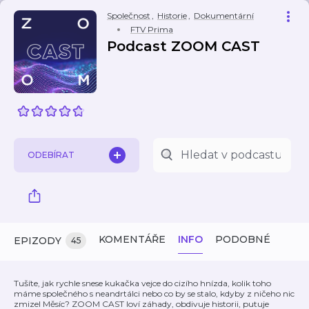
Společnost
,
Historie
,
Dokumentární
FTV Prima
Podcast ZOOM CAST
ODEBÍRAT
KOMENTÁŘE
INFO
PODOBNÉ
EPIZODY
45
Tušíte, jak rychle snese kukačka vejce do cizího hnízda, kolik toho
máme společného s neandrtálci nebo co by se stalo, kdyby z ničeho nic
zmizel Měsíc? ZOOM CAST loví záhady, obdivuje historii, putuje