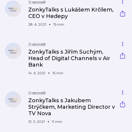
O epizodě
ZonkyTalks s Lukášem Krčilem,
CEO v Hedepy
28. 6. 2021
15 min
O epizodě
ZonkyTalks s Jiřím Suchým,
Head of Digital Channels v Air
Bank
14. 6. 2021
15 min
O epizodě
ZonkyTalks s Jakubem
Strýčkem, Marketing Director v
TV Nova
31. 5. 2021
11 min