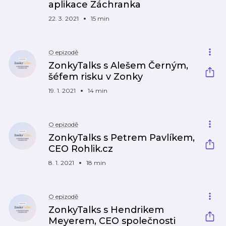
aplikace Záchranka
22. 3. 2021
15 min
O epizodě
ZonkyTalks s Alešem Černým,
šéfem risku v Zonky
19. 1. 2021
14 min
O epizodě
ZonkyTalks s Petrem Pavlíkem,
CEO Rohlik.cz
8. 1. 2021
18 min
O epizodě
ZonkyTalks s Hendrikem
Meyerem, CEO společnosti