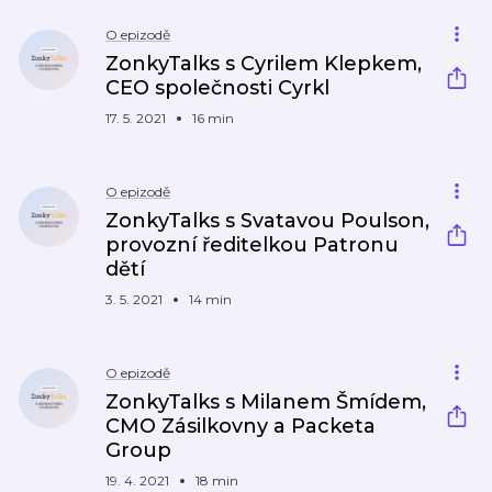
O epizodě
ZonkyTalks s Cyrilem Klepkem,
CEO společnosti Cyrkl
17. 5. 2021
16 min
O epizodě
ZonkyTalks s Svatavou Poulson,
provozní ředitelkou Patronu
dětí
3. 5. 2021
14 min
O epizodě
ZonkyTalks s Milanem Šmídem,
CMO Zásilkovny a Packeta
Group
19. 4. 2021
18 min