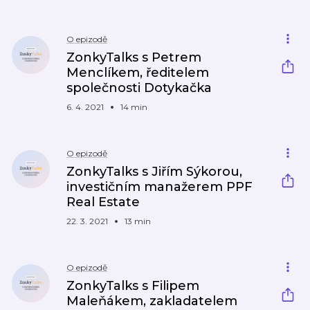
O epizodě
ZonkyTalks s Petrem
Menclíkem, ředitelem
společnosti Dotykačka
6. 4. 2021
14 min
O epizodě
ZonkyTalks s Jiřím Sýkorou,
investičním manažerem PPF
Real Estate
22. 3. 2021
13 min
O epizodě
ZonkyTalks s Filipem
Maleňákem, zakladatelem