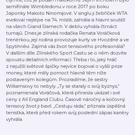
semifinále Wimbledonu v roce 2017 po boku
Japonky Makoto Ninomijové. V singlu ji žebříček WTA
evidoval nejlépe na 74. místě, zahrála si hlavní soutěž
na všech Grand Slamech. V deblu vyhrála čtrnáct
turnajů. Dnes je zlínská rodačka Renata Voráčková
trenérkou, její rodina provozuje kurty ve Hvozdné a ve
Spytihněvi. Zajímá vás život tenisového profesionála?
V dalším díle Zlínského Sport Castu se o něm dozvíte
spoustu detailních informací. Třeba i to, jaký hráč
z nejužší světové špičky nejvíce bojoval o vyšší prize
money, které měly pomoct hlavně těm níže
postaveným kolegům. Prozradíme, že sestry
Williamsovy to nebyly. „Ty se staraly o svůj byznys,“
poznamenala Voráčová, která přinesla ukázat i své
ceny z All England Clubu. Časově náročný a kočovný
tenisový život ji bavil. „Cestuju ráda,“ přiznala úspěšná
tenistka, která před rokem svůj poslední zápas kariéry
vyhrála.