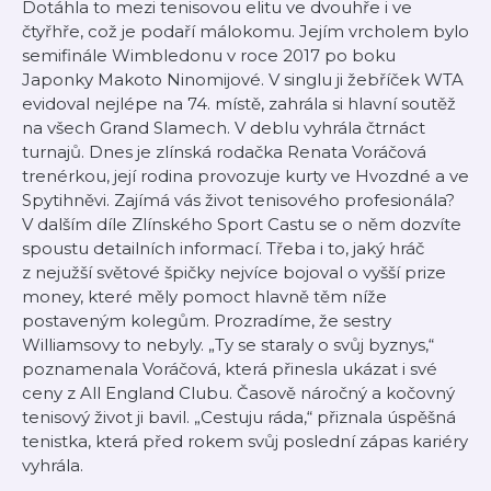
Dotáhla to mezi tenisovou elitu ve dvouhře i ve
čtyřhře, což je podaří málokomu. Jejím vrcholem bylo
semifinále Wimbledonu v roce 2017 po boku
Japonky Makoto Ninomijové. V singlu ji žebříček WTA
evidoval nejlépe na 74. místě, zahrála si hlavní soutěž
na všech Grand Slamech. V deblu vyhrála čtrnáct
turnajů. Dnes je zlínská rodačka Renata Voráčová
trenérkou, její rodina provozuje kurty ve Hvozdné a ve
Spytihněvi. Zajímá vás život tenisového profesionála?
V dalším díle Zlínského Sport Castu se o něm dozvíte
spoustu detailních informací. Třeba i to, jaký hráč
z nejužší světové špičky nejvíce bojoval o vyšší prize
money, které měly pomoct hlavně těm níže
postaveným kolegům. Prozradíme, že sestry
Williamsovy to nebyly. „Ty se staraly o svůj byznys,“
poznamenala Voráčová, která přinesla ukázat i své
ceny z All England Clubu. Časově náročný a kočovný
tenisový život ji bavil. „Cestuju ráda,“ přiznala úspěšná
tenistka, která před rokem svůj poslední zápas kariéry
vyhrála.