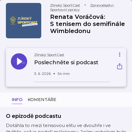
Zlínský SportCast
Zpravodajství
,
Sportovní zprávy
Renata Voráčová:
S tenisem do semifinále
Wimbledonu
Zlínský SportCast
Poslechněte si podcast
3. 6. 2026
54 min
INFO
KOMENTÁŘE
O epizodě podcastu
Dotáhla to mezi tenisovou elitu ve dvouhře i ve
čtyřhře, což je podaří málokomu. Jejím vrcholem bylo