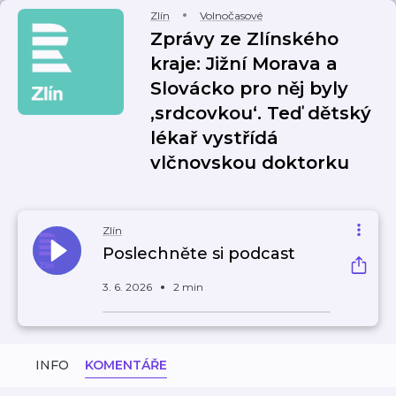
Zlín
Volnočasové
Zprávy ze Zlínského
kraje: Jižní Morava a
Slovácko pro něj byly
‚srdcovkou‘. Teď dětský
lékař vystřídá
vlčnovskou doktorku
Zlín
Poslechněte si podcast
3. 6. 2026
2 min
INFO
KOMENTÁŘE