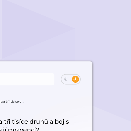
tři tisíce d...
tři tisíce druhů a boj s
kají mravenci?