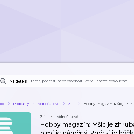
Najděte si:
od
Podcasty
Volnočasové
Zlín
Hobby magazín: Mšic je zhruba 
Zlín
Volnočasové
Hobby magazín: Mšic je zhruba 
nimi je náročný. Proč si je hýč