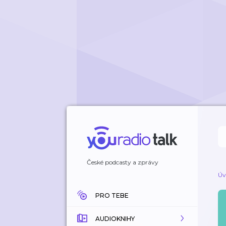
České podcasty a zprávy
Úv
PRO TEBE
AUDIOKNIHY