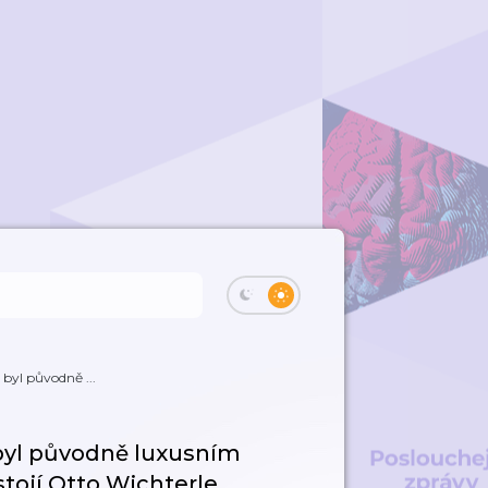
 byl původně ...
 byl původně luxusním
tojí Otto Wichterle