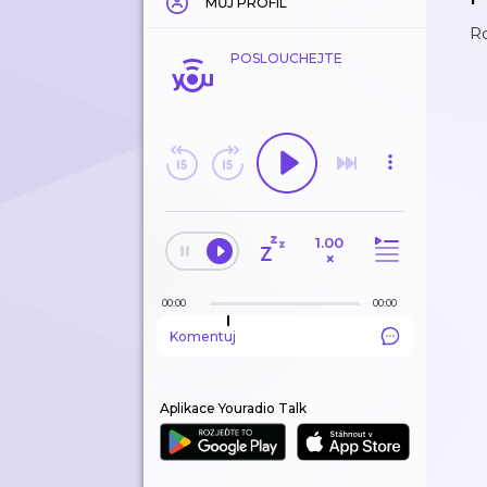
MŮJ PROFIL
Ro
POSLOUCHEJTE
1.00
×
00:00
00:00
Komentuj
Aplikace Youradio Talk