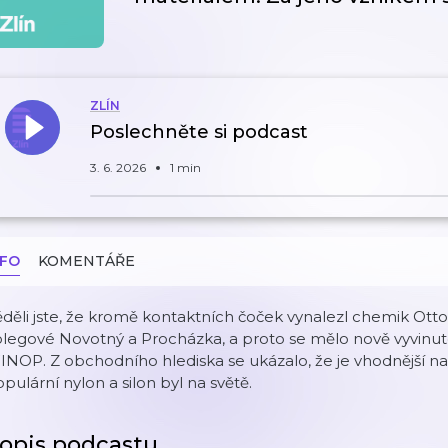
ZLÍN
Poslechněte si podcast
3. 6. 2026
1 min
NFO
KOMENTÁŘE
děli jste, že kromě kontaktních čoček vynalezl chemik Otto 
olegové Novotný a Procházka, a proto se mělo nově vyvinu
NOP. Z obchodního hlediska se ukázalo, že je vhodnější naléz
pulární nylon a silon byl na světě.
opis podcastu