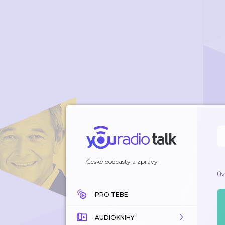
České podcasty a zprávy
Úv
PRO TEBE
AUDIOKNIHY