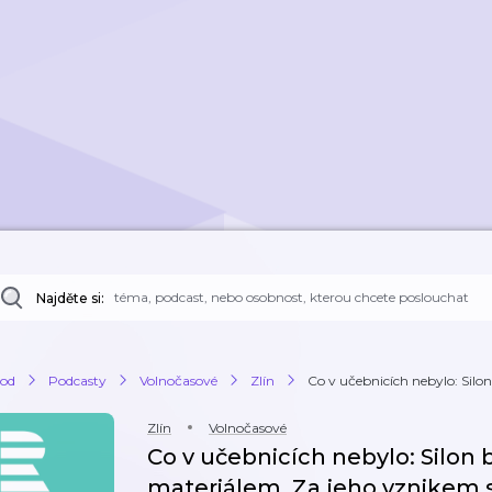
Najděte si:
od
Podcasty
Volnočasové
Zlín
Co v učebnicích nebylo: Silon
Zlín
Volnočasové
Co v učebnicích nebylo: Silon
materiálem. Za jeho vznikem s