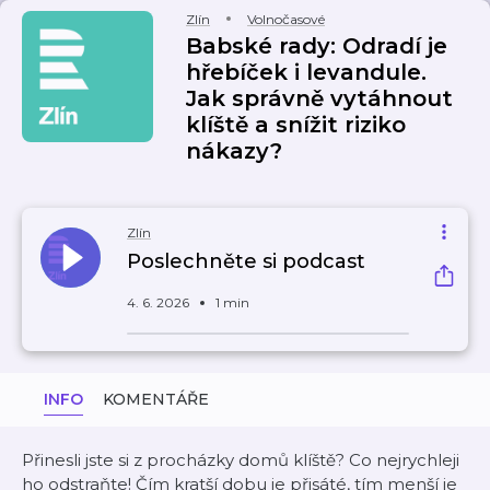
Zlín
Volnočasové
Babské rady: Odradí je
hřebíček i levandule.
Jak správně vytáhnout
klíště a snížit riziko
nákazy?
Zlín
Poslechněte si podcast
4. 6. 2026
1 min
INFO
KOMENTÁŘE
Přinesli jste si z procházky domů klíště? Co nejrychleji
ho odstraňte! Čím kratší dobu je přisáté, tím menší je