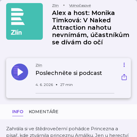
Zlín
Volnočasové
Alex a host: Monika
Timková: V Naked
Attraction nahotu
nevnímám, účastníkům
se dívám do očí
Zlín
Poslechněte si podcast
4. 6. 2026
27 min
INFO
KOMENTÁŘE
Zahrála si ve štědrovečerní pohádce Princezna a
písař, kde ztvárnila princeznu Amálku. Jen u herectví