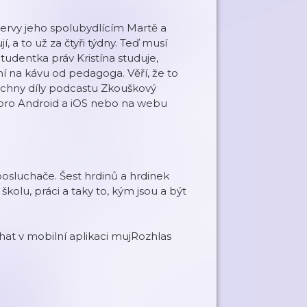
 nervy jeho spolubydlícím Martě a
, a to už za čtyři týdny. Teď musí
tudentka práv Kristína studuje,
ní na kávu od pedagoga. Věří, že to
echny díly podcastu Zkouškový
pro Android a iOS nebo na webu
osluchače. Šest hrdinů a hrdinek
 školu, práci a taky to, kým jsou a být
t v mobilní aplikaci mujRozhlas