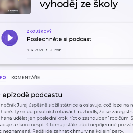
vyhoděj ze školy
ZKOUŠKOVÝ
Poslechněte si podcast
8. 4. 2021
31 min
NFO
KOMENTÁŘE
 epizodě podcastu
nečník Juraj úspěšně složil státnice a oslavuje, což leze na
haně. Ty se po prvotních obavách rozhodly, že se zaregistrují
hana udělat jen poslední krok: říct o zasnoubení rodičům. S
acuje a skoro nespí. K tomu ji stále trápí nepříjemné pozvá
c neznamená. Radši jde zahnat chmury na kolejní party.