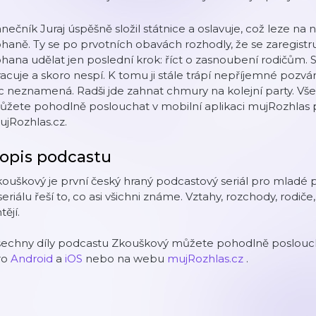
nečník Juraj úspěšně složil státnice a oslavuje, což leze na
haně. Ty se po prvotních obavách rozhodly, že se zaregistrují
hana udělat jen poslední krok: říct o zasnoubení rodičům. S
acuje a skoro nespí. K tomu ji stále trápí nepříjemné pozvá
c neznamená. Radši jde zahnat chmury na kolejní party. Vš
ůžete pohodlně poslouchat v mobilní aplikaci mujRozhlas 
jRozhlas.cz.
opis podcastu
ouškový je první český hraný podcastový seriál pro mladé p
seriálu řeší to, co asi všichni známe. Vztahy, rozchody, rodiče,
tějí.
šechny díly podcastu Zkouškový můžete pohodlně posloucha
ro
Android
a
iOS
nebo na webu
mujRozhlas.cz
.