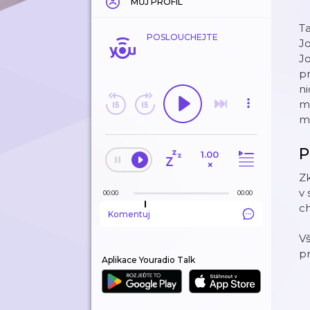
MŮJ PROFIL
Ta
POSLOUCHEJTE
Jo
Jo
pr
ni
m
mu
P
1.00
×
Zk
v 
00:00
00:00
ch
Komentuj
V
p
Aplikace Youradio Talk