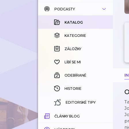
PODCASTY
KATALOG
KOUPENÉ
KATALOG
KATEGORIE
KATEGORIE
ZÁLOŽKY
ZÁLOŽKY
HISTORIE
LÍBÍ SE MI
I
ODEBÍRANÉ
HISTORIE
O
Ta
EDITORSKÉ TIPY
Jo
Jo
ČLÁNKY BLOG
pr
ni