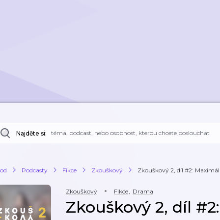
Najděte si:
od
Podcasty
Fikce
Zkouškový
Zkouškový 2, díl #2: Maximál
Zkouškový
Fikce
,
Drama
Zkouškový 2, díl #