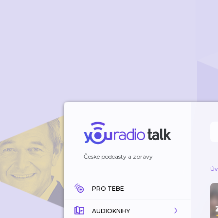
České podcasty a zprávy
Úv
PRO TEBE
AUDIOKNIHY